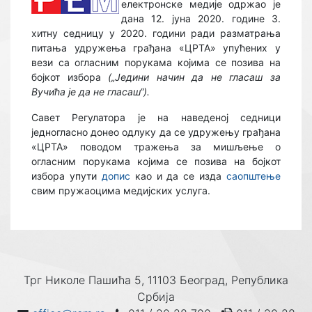
електронске медије одржао је
дана 12. јуна 2020. године 3.
хитну седницу у 2020. години ради разматрања
питања удружења грађана «ЦРТА» упућених у
вези са огласним порукама којима се позива на
бојкот избора
(
„Једини начин да не гласаш за
Вучића је да не гласаш“).
Савет Регулатора је на наведеној седници
једногласно донео одлуку да се удружењу грађана
«ЦРТА» поводом тражењa за мишљењe о
огласним порукама којима се позива на бојкот
избора упути
допис
као и да се изда
саопштење
свим пружаоцима медијских услуга.
Трг Николе Пашића 5, 11103 Београд, Република
Србија