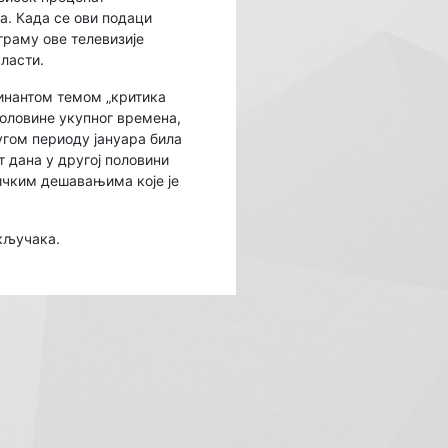
а. Када се ови подаци
ограму ове телевизије
ласти.
минантом темом „критика
половине укупног времена,
ругом периоду јануара била
т дана у другој половини
ичким дешавањима које је
кључака.