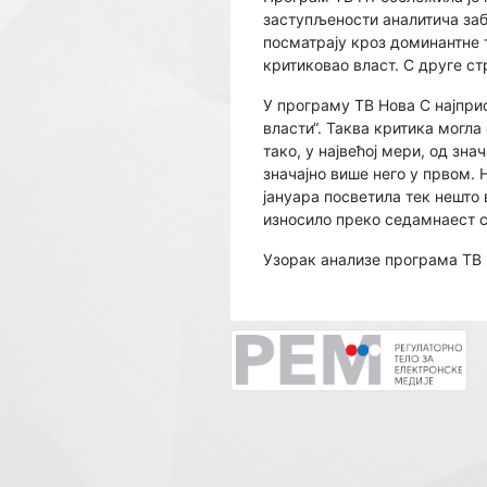
заступљености аналитича заб
посматрају кроз доминантне т
критиковао власт. С друге ст
У програму ТВ Нова С најпри
власти“. Таква критика могла
тако, у највећој мери, од зн
значајно више него у првом. 
јануара посветила тек нешто
износило преко седамнаест с
Узорак анализе програма ТВ 