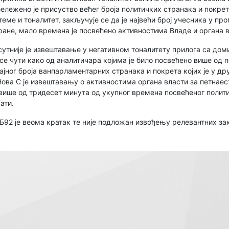
ележено је присуство већег броја политичких странака и покрет
еме и тоналитет, закључује се да је највећи број учесника у пр
ране, мало времена је посвећено активностима Владе и органа в
сутније је извештавање у негативном тоналитету прилога са до
 се чути како од аналитичара којима је било посвећено више од 
ачајног броја ванпарламентарних странака и покрета којих је у д
Нова С је извештавању о активностима органа власти за петнаес
 више од тридесет минута од укупног времена посвећеног полит
ати.
Б92 је веома кратак те није подложан извођењу релевантних за