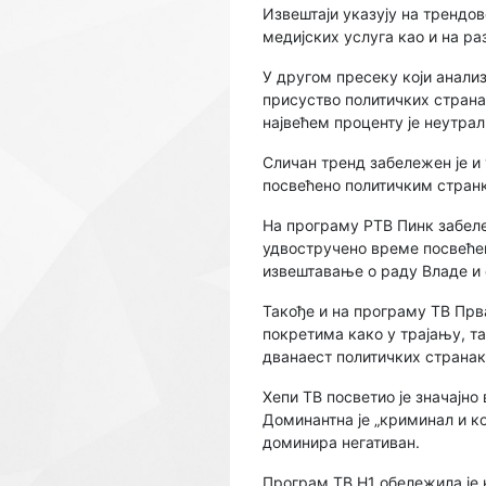
Извештаји указују на трендо
медијских услуга као и на р
У другом пресеку који анализ
присуство политичких страна
највећем проценту је неутрал
Сличан тренд забележен је и 
посвећено политичким странк
На програму РТВ Пинк забеле
удвостручено време посвеће
извештавање о раду Владе и 
Такође и на програму ТВ Пр
покретима како у трајању, т
дванаест политичких странак
Хепи ТВ посветио је значајно
Доминантна је „криминал и ко
доминира негативан.
Програм ТВ Н1 обележила је 