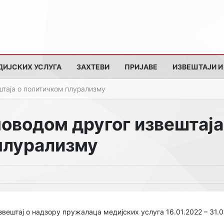
ДИЈСКИХ УСЛУГА
ЗАХТЕВИ
ПРИЈАВЕ
ИЗВЕШТАЈИ И
таја о политичком плурализму
оводом другог извештаја
плурализму
звештај о надзору пружалаца медијских услуга 16.01.2022 – 31.0