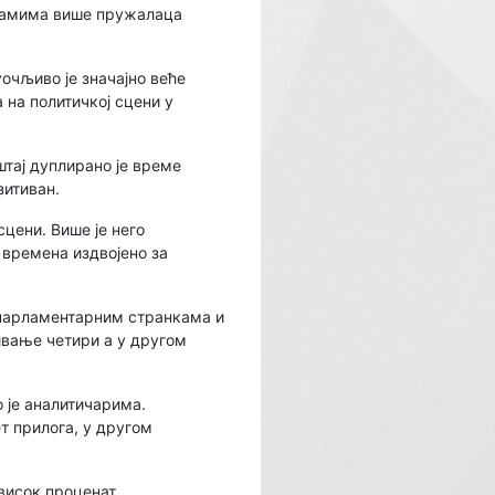
грамима више пружалаца
уочљиво је значајно веће
 на политичкој сцени у
штај дуплирано је време
зитиван.
цени. Више је него
времена издвојено за
нпарламентарним странкама и
ивање четири а у другом
 је аналитичарима.
т прилога, у другом
 висок проценат