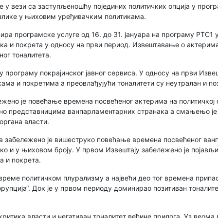
ве у вези са заступљеношћу појединих политичких опција у про
азлике у њиховим уређивачким политикама.
ира програмске услуге од 16. до 31. јануара на програму РТС1 
ка и покрета у односу на први период. Извештавање о актерима
ног тоналитета.
у програму покрајинског јавног сервиса. У односу на први Изве
ама и покретима а преовлађујући тоналитети су неутралан и по
жено је повећање времена посвећеног актерима на политичкој с
но представницима ванпарламентарних странака а смањењо је 
органа власти.
ва забележено је вишеструко повећање времена посвећеног ва
ако и у њиховом броју. У првом Извештају забележено је појављ
а и покрета.
 време политичком плурализму а највећи део тог времена припао
рупција“. Док је у првом периоду доминирао позитиван тоналите
критика власти и негативан тоналитет већине прилога. Уз веома