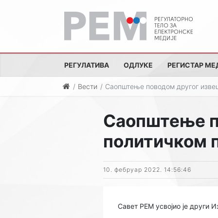
РЕГУЛАТИВА
ОДЛУКЕ
РЕГИСТАР МЕ
Вести
Саопштење поводом другог извеш
Саопштење п
политичком 
10. фебруар 2022. 14:56:46
Савет РЕМ усвојио је други И