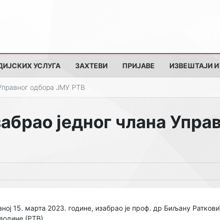
ДИЈСКИХ УСЛУГА
ЗАХТЕВИ
ПРИЈАВЕ
ИЗВЕШТАЈИ И
 Управног одбора ЈМУ РТВ
абрао једног члана Упра
ној 15. марта 2023. године, изабрао је проф. др Биљану Ратков
водине (РТВ).