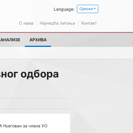
Language:
Српски
О нама
Најчешћа питања
Контакт
 АНАЛИЗЕ
АРХИВА
вног одбора
ић Његован за члана УО