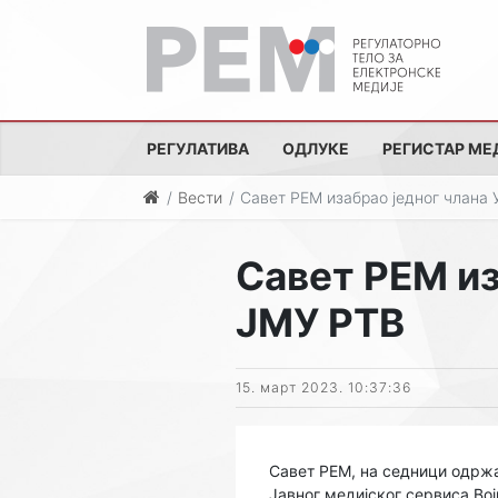
РЕГУЛАТИВА
ОДЛУКЕ
РЕГИСТАР МЕ
Вести
Савет РЕМ изабрао једног члана
Савет РЕМ из
ЈМУ РТВ
15. март 2023. 10:37:36
Савет РЕМ, на седници одржа
Јавног медијског сервиса Вој