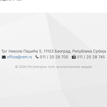
Трг Николе Пашића 5, 11103 Београд, Република Србија
office@rem.rs
011 / 20 28 700
011 / 20 28 745
© 2026 Регулаторно тело за електронске медије