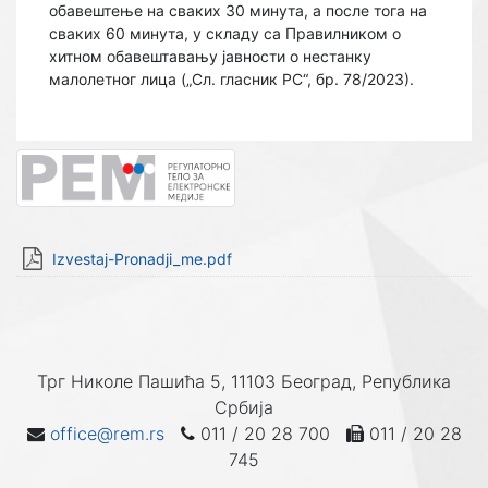
обавештење на сваких 30 минута, а после тога на
сваких 60 минута, у складу са Правилником о
хитном обавештавању јавности о нестанку
малолетног лица („Сл. гласник РС“, бр. 78/2023).
Izvestaj-Pronadji_me.pdf
Трг Николе Пашића 5, 11103 Београд, Република
Србија
office@rem.rs
011 / 20 28 700
011 / 20 28
745