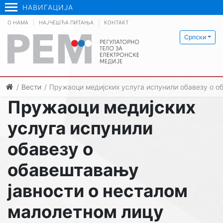
НАВИГАЦИЈА
О НАМА
НАЈЧЕШЋА ПИТАЊА
КОНТАКТ
Српски
Вести
Пружаоци медијских услуга испунили обавезу о о
Пружаоци медијских
услуга испунили
обавезу о
обавештавању
јавности о несталом
малолетном лицу