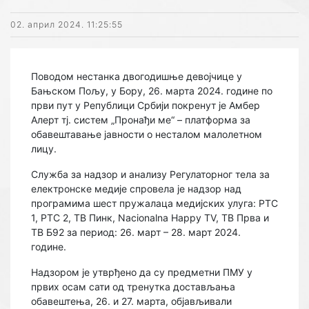
02. април 2024. 11:25:55
Поводом нестанка двогодишње девојчице у
Бањском Пољу, у Бору, 26. марта 2024. године по
први пут у Републици Србији покренут је Амбер
Алерт тј. систем „Пронађи ме“ – платформа за
обавештавање јавности о несталом малолетном
лицу.
Служба за надзор и анализу Регулаторног тела за
електронске медије спровела је надзор над
програмима шест пружалаца медијских улуга: РТС
1, РТС 2, ТВ Пинк, Nacionalna Happy TV, ТВ Прва и
ТВ Б92 за период: 26. март – 28. март 2024.
године.
Надзором је утврђено да су предметни ПМУ у
првих осам сати од тренутка достављања
обавештења, 26. и 27. марта, објављивали