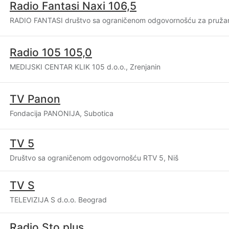
Radio Fantasi Naxi 106,5
RADIO FANTASI društvo sa ograničenom odgovornošću za pružan
Radio 105 105,0
MEDIJSKI CENTAR KLIK 105 d.o.o., Zrenjanin
TV Panon
Fondacija PANONIJA, Subotica
TV 5
Društvo sa ograničenom odgovornošću RTV 5, Niš
TV S
TELEVIZIJA S d.o.o. Beograd
Radio Sto plus