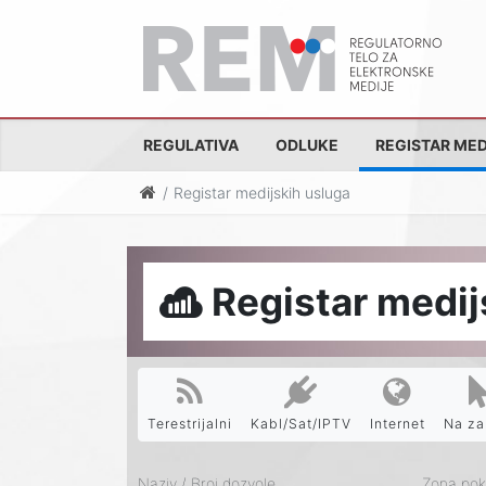
REGULATIVA
ODLUKE
REGISTAR MED
Registar medijskih usluga
Registar medij
Terestrijalni
Kabl/Sat/IPTV
Internet
Na za
Naziv / Broj dozvole
Zona pokr