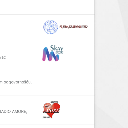
vac
om odgovornošću,
a RADIO AMORE,