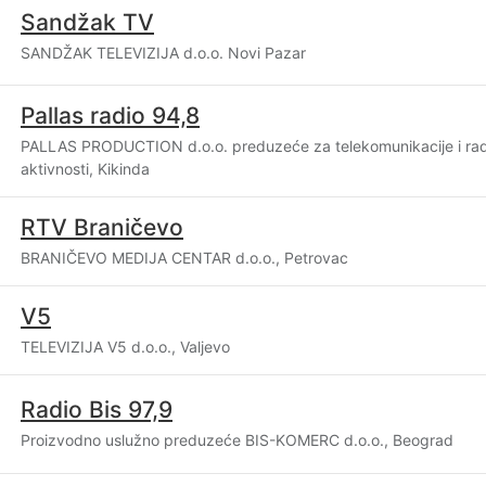
Sandžak TV
SANDŽAK TELEVIZIJA d.o.o. Novi Pazar
Pallas radio 94,8
PALLAS PRODUCTION d.o.o. preduzeće za telekomunikacije i radio
aktivnosti, Kikinda
RTV Braničevo
BRANIČEVO MEDIJA CENTAR d.o.o., Petrovac
V5
TELEVIZIJA V5 d.o.o., Valjevo
Radio Bis 97,9
Proizvodno uslužno preduzeće BIS-KOMERC d.o.o., Beograd