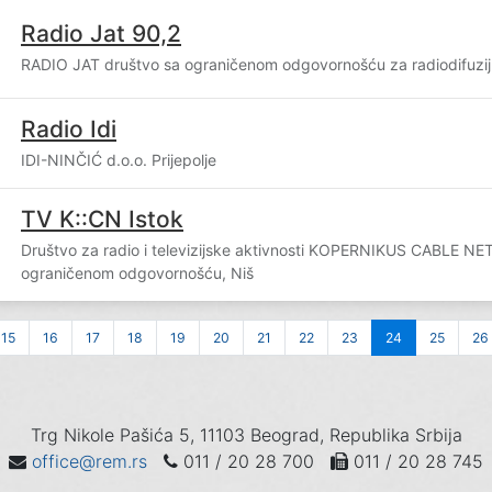
Radio Jat 90,2
RADIO JAT društvo sa ograničenom odgovornošću za radiodifuzi
Radio Idi
IDI-NINČIĆ d.o.o. Prijepolje
TV K::CN Istok
Društvo za radio i televizijske aktivnosti KOPERNIKUS CABLE N
ograničenom odgovornošću, Niš
15
16
17
18
19
20
21
22
23
24
25
26
Trg Nikole Pašića 5, 11103 Beograd, Republika Srbija
office@rem.rs
011 / 20 28 700
011 / 20 28 745