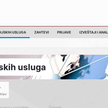
IJSKIH USLUGA
ZAHTEVI
PRIJAVE
IZVEŠTAJI I ANAL
skih usluga
htev
ivanja / raspodele
Dozvole