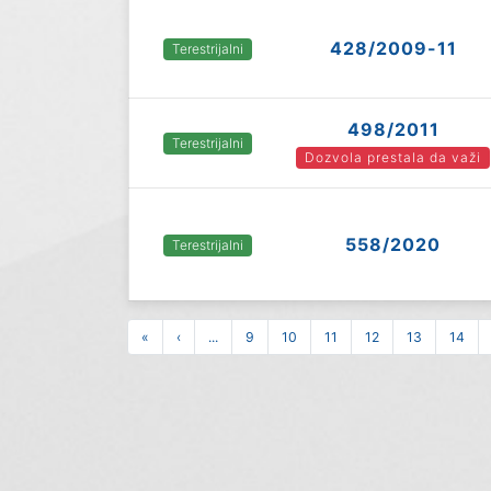
428/2009-11
Terestrijalni
498/2011
Terestrijalni
Dozvola prestala da važi
558/2020
Terestrijalni
«
‹
...
9
10
11
12
13
14