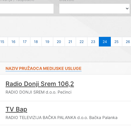
15
16
17
18
19
20
21
22
23
24
25
26
NAZIV PRUŽAOCA MEDIJSKE USLUGE
Radio Donji Srem 106,2
RADIO DONJI SREM d.o.o. Pećinci
TV Bap
RADIO TELEVIZIJA BAČKA PALANKA d.o.o. Bačka Palanka