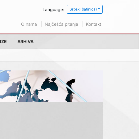
Language:
Srpski (latinica)
O nama
Najčešća pitanja
Kontakt
IZE
ARHIVA