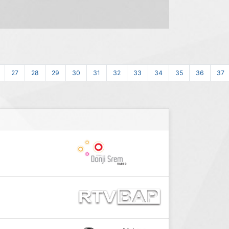
27
28
29
30
31
32
33
34
35
36
37