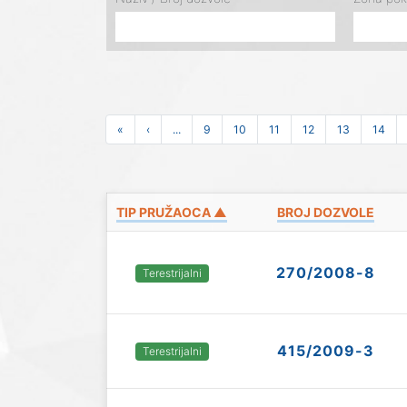
«
‹
...
9
10
11
12
13
14
TIP PRUŽAOCA ▲
BROJ DOZVOLE
270/2008-8
Terestrijalni
415/2009-3
Terestrijalni