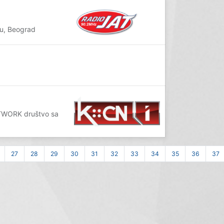
ju, Beograd
ETWORK društvo sa
27
28
29
30
31
32
33
34
35
36
37