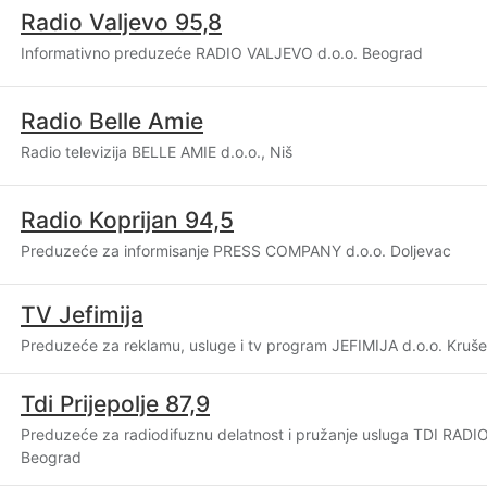
Radio Valjevo 95,8
Informativno preduzeće RADIO VALJEVO d.o.o. Beograd
Radio Belle Amie
Radio televizija BELLE AMIE d.o.o., Niš
Radio Koprijan 94,5
Preduzeće za informisanje PRESS COMPANY d.o.o. Doljevac
TV Jefimija
Preduzeće za reklamu, usluge i tv program JEFIMIJA d.o.o. Kruš
Tdi Prijepolje 87,9
Preduzeće za radiodifuznu delatnost i pružanje usluga TDI RADI
Beograd