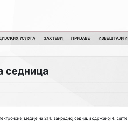
ДИЈСКИХ УСЛУГА
ЗАХТЕВИ
ПРИЈАВЕ
ИЗВЕШТАЈИ И
а седница
лектронске медије на 214. ванредној седници одржаној 4. септе