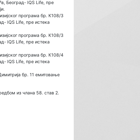
в, Београд- IQS Life, пре
ји.
зијског програма бр. К108/3
д- IQS Life, пре истека
зијског програма бр. К108/3
д- IQS Life, пре истека
зијског програма бр. К108/4
д- IQS Life, пре истека
 Димитрија бр. 11 емитовање
дредбом из члана 58. став 2.