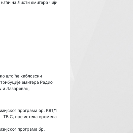
наћи на Листи емитера чији
ако што ће кабловски
стрибуције емитера Радио
у и Лазаревац;
зијског програма бр. К81/1
ад- ТВ С, пре истека времена
зијског програма бр.