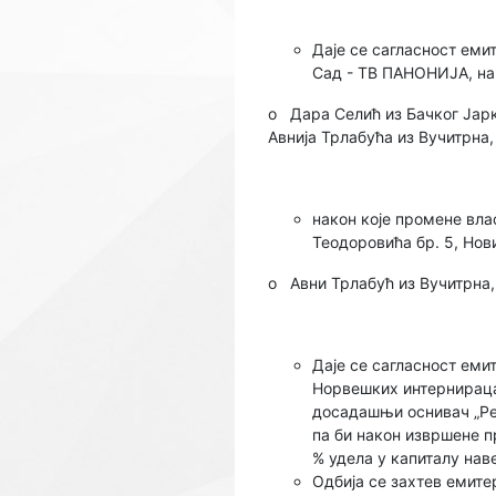
Даје се сагласност еми
Сад - ТВ ПАНОНИЈА, на 
o
Дара Селић из Бачког Јар
Авнија Трлабућа из Вучитрн
након које промене вла
Теодоровића бр. 5, Нов
o
Авни Трлабућ из Вучитрна
Даје се сагласност еми
Норвешких интернираца
досадашњи оснивач „Рем
па би након извршене 
% удела у капиталу нав
Одбија се захтев емитер