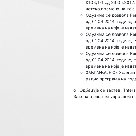
К108/1-1 од 23.05.2012.
истека времена на које 
Одузима се дозвола Ре
од 01.04.2014. године, 
времена на које је изда
Одузима се дозвола Ре
од 01.04.2014. године, 
времена на које је изда
Одузима се дозвола Ре
од 01.04.2014. године, 
времена на које је изда
ЗАБРАЊУЈЕ СЕ Холдинг ко
радио програма на подру
o
Одбацује се захтев “Inters
Закона о општем управном п