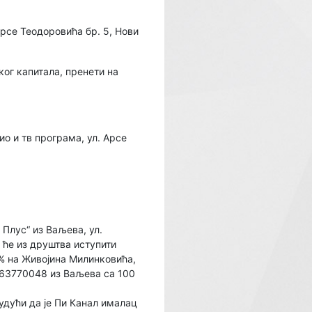
Арсе Теодоровића бр. 5, Нови
ог капитала, пренети на
о и тв програма, ул. Арсе
Плус“ из Ваљева, ул.
 ће из друштва иступити
 % на Живојина Милинковића,
963770048 из Ваљева са 100
 будући да је Пи Канал ималац