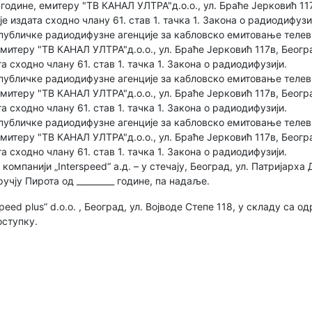
 године, емитеру "ТВ КАНАЛ УЛТРА"д.о.о., ул. Браће Јерковић 117
је издата сходно члану 61. став 1. тачка 1. Закона о радиодифузи
публичке радиодифузне агенције за кабловско емитовање телеви
емитеру "ТВ КАНАЛ УЛТРА"д.о.о., ул. Браће Јерковић 117в, Београ
та сходно члану 61. став 1. тачка 1. Закона о радиодифузији.
публичке радиодифузне агенције за кабловско емитовање телеви
емитеру "ТВ КАНАЛ УЛТРА"д.о.о., ул. Браће Јерковић 117в, Београ
та сходно члану 61. став 1. тачка 1. Закона о радиодифузији.
публичке радиодифузне агенције за кабловско емитовање телеви
емитеру "ТВ КАНАЛ УЛТРА"д.о.о., ул. Браће Јерковић 117в, Београ
та сходно члану 61. став 1. тачка 1. Закона о радиодифузији.
мпанији „Interspeed“ а.д. – у стечају, Београд, ул. Патријарха
чју Пирота од _________ године, па надаље.
peed plus” d.o.o. , Београд, ул. Војводе Степе 118, у складу са о
оступку.