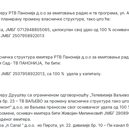
теру РТВ Панонија д.о.о за емитовање радио и тв програма, ул. 
планирану промену власничке структуре, тако што ће:
ка, ЈМБГ 0712948805065, целокупан свој удео од 100 % оснивачк
а, ЈМБГ 2507958922013
сничка структура емитера РТВ Панонија д.о.о за емитовање ради
и Сад- ТВ ПАНОНИЈА, ће бити:
, ЈМБГ 2507958922013, са 100 % удела у капиталу.
теру Друштву са ограниченом одговорношћу „Телевизија Ваљево 
 бр. 23 – ТВ ВАЉЕВО за промену власничке структуре тако што
онт“ д.о.о. из Ваљева преносом свог оснивачког удела од 100
промене, оснивач емитера бити Живојин Милинковић ЈМБГ 2908
еденог емитера.
а „π Canal ” д.о.о. из Пирота, ул. 22. дивизије бр. 10 – Пи канал