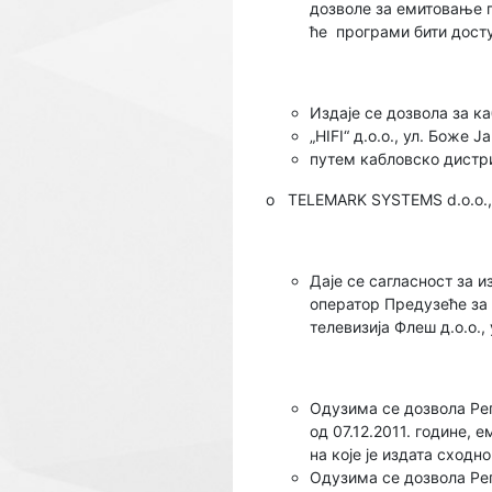
дозволе за емитовање п
ће програми бити досту
Издаје се дозвола за 
„HIFI“ д.o.o., ул. Боже Ј
путем кабловско дистр
o
TELEMARK SYSTEMS d.o.o.,
Даје се сагласност за 
оператор Предузеће за 
телевизија Флеш д.о.о.
Одузима се дозвола Реп
од 07.12.2011. године, 
на које је издата сходно
Одузима се дозвола Ре