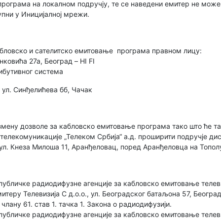
рограма на локалном подручју, те се наведени емитер не може 
пни у Иницијалној мрежи.
кабловско и сателитско емитовање програма правном лицу:
анковића 27а, Београд – HI FI
ибутивног система
 ул. Синђелићева бб, Чачак
измену дозволе за кабловско емитовање програма тако што ће т
телекомуникације „Телеком Србија“ а.д. проширити подручје ди
, ул. Кнеза Милоша 11, Аранђеловац, поред Аранђеловца на Топол
убличке радиодифузне агенције за кабловско емитовање телеви
емитеру Телевизија С д.о.о., ул. Београдског батаљона 57, Беогр
 члану 61. став 1. тачка 1. Закона о радиодифузији.
публичке радиодифузне агенције за кабловско емитовање телеви