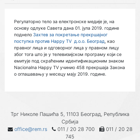
Регулаторно тело за електронске медије је, на
основу одлуке Савета дана 01. јула 2019. године
поднело
Захтев за покретање прекршајног
поступка против Happy TV д.о.о. Београд
, као
правног лица и одговорног лица у правном лицу
због тога што је у телевизијском програму који се
емитује под скраћеним идентификационим знаком
Nacionalna Happy TV учинио 458 прекршаја Закона
о оглашавању у месецу мају 2019. године.
Трг Николе Пашића 5, 11103 Београд, Република
Србија
office@rem.rs
011 / 20 28 700
011 / 20 28
745