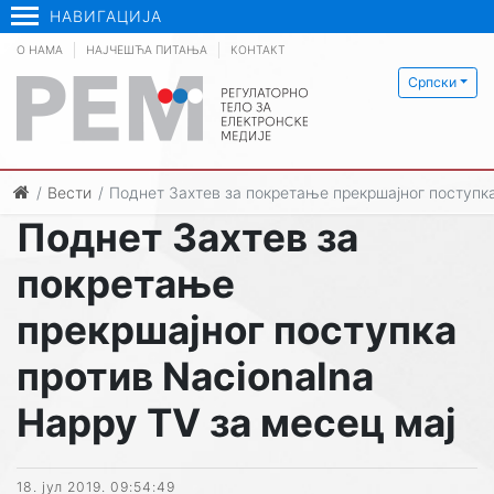
НАВИГАЦИЈА
О НАМА
НАЈЧЕШЋА ПИТАЊА
КОНТАКТ
Српски
Вести
Поднет Захтев за покретање прекршајног поступка
Поднет Захтев за
покретање
прекршајног поступка
против Nacionalna
Happy TV за месец мај
18. јул 2019. 09:54:49