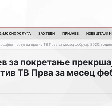
ДИЈСКИХ УСЛУГА
ЗАХТЕВИ
ПРИЈАВЕ
ИЗВЕШТАЈИ И
ршајног поступка против ТВ Прва за месец фебруар 2020. годин
ев за покретање прекрша
тив ТВ Прва за месец фе