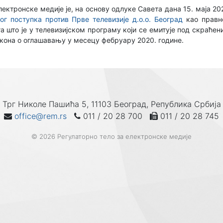
лектронске медије је, на основу одлуке Савета дана 15. маја 2
г поступка против Прве телевизије д.о.о. Београд
као правно
га што је у телевизијском програму који се емитује под скраћ
кона о оглашавању у месецу фебруару 2020. године.
Трг Николе Пашића 5, 11103 Београд, Република Србија
office@rem.rs
011 / 20 28 700
011 / 20 28 745
© 2026 Регулаторно тело за електронске медије