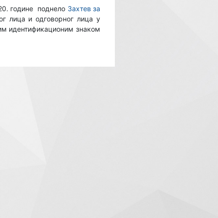
020. године поднело
Захтев за
г лица и одговорног лица у
еним идентификационим знаком