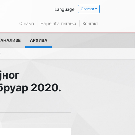
Language:
Српски
О нама
Најчешћа питања
Контакт
 АНАЛИЗЕ
АРХИВА
е
јног
бруар 2020.