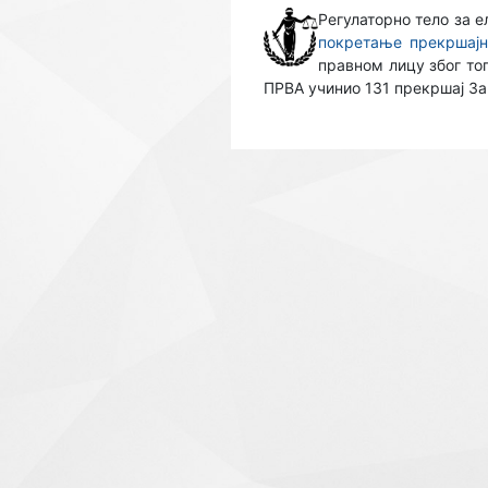
Регулаторно тело за е
покретање прекршајно
правном лицу због то
ПРВА учинио 131 прекршај За