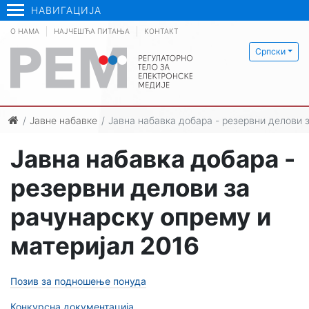
НАВИГАЦИЈА
О НАМА
НАЈЧЕШЋА ПИТАЊА
КОНТАКТ
Српски
Јавне набавке
Јавна набавка добара - резервни делови 
Јавна набавка добара -
резервни делови за
рачунарску опрему и
материјал 2016
Позив за подношење понуда
Конкурсна документација