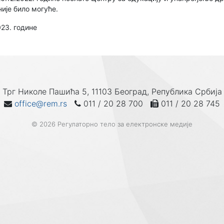
ије било могуће.
023. године
Трг Николе Пашића 5, 11103 Београд, Република Србија
office@rem.rs
011 / 20 28 700
011 / 20 28 745
© 2026 Регулаторно тело за електронске медије