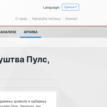
Language:
Српски
О нама
Најчешћа питања
Контакт
 АНАЛИЗЕ
АРХИВА
уштва Пулс,
издавању дозволе и одбијању
уштва Пулс, Београд, јер