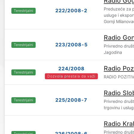
Radio Gog
Preduzeće za p
222/2008-2
Terestrijalni
usluge i ekspo
Gornji Milanova
Radio Go
223/2008-5
Terestrijalni
Privredno druš
Jagodina
Radio Pozi
224/2008
Terestrijalni
Dozvola prestala da važi
RADIO POZITIV 
Radio Slo
225/2008-7
Terestrijalni
Privredno društ
trgovinu i uslu
Radio Kra
Privredno druš
226/2008-6
Terestrijalni