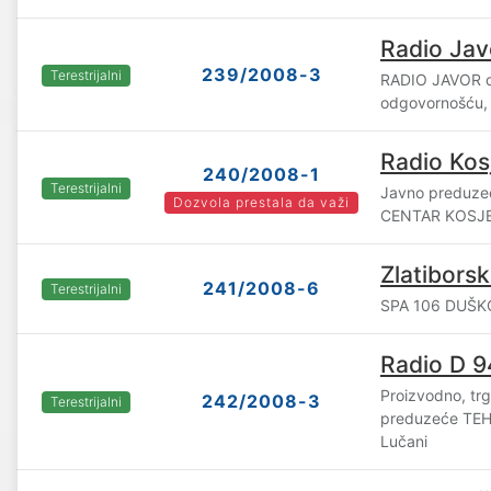
Radio Jav
239/2008-3
Terestrijalni
RADIO JAVOR d
odgovornošću, 
Radio Kos
240/2008-1
Terestrijalni
Javno preduz
Dozvola prestala da važi
CENTAR KOSJER
Zlatiborsk
241/2008-6
Terestrijalni
SPA 106 DUŠKO 
Radio D 9
Proizvodno, trg
242/2008-3
Terestrijalni
preduzeće TEH
Lučani