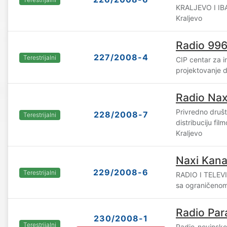
KRALJEVO I IB
Kraljevo
Radio 996
227/2008-4
Terestrijalni
CIP centar za in
projektovanje d
Radio Nax
Privredno društ
228/2008-7
Terestrijalni
distribuciju fil
Kraljevo
Naxi Kana
229/2008-6
Terestrijalni
RADIO I TELEV
sa ograničenom
Radio Par
230/2008-1
Terestrijalni
Radio-novinsko