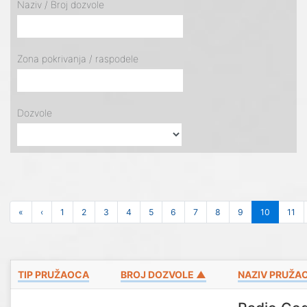
Naziv / Broj dozvole
Zona pokrivanja / raspodele
Dozvole
«
‹
1
2
3
4
5
6
7
8
9
10
11
TIP PRUŽAOCA
BROJ DOZVOLE ▲
NAZIV PRUŽA