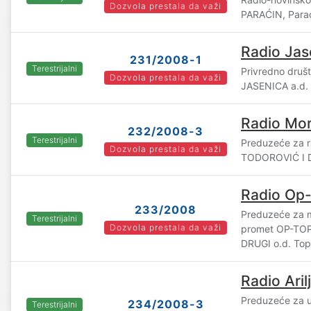
Dozvola prestala da važi
PARAĆIN, Para
Radio Jas
231/2008-1
Terestrijalni
Privredno druš
Dozvola prestala da važi
JASENICA a.d.
Radio Mor
232/2008-3
Terestrijalni
Preduzeće za r
Dozvola prestala da važi
TODOROVIĆ I D
Radio Op
233/2008
Preduzeće za ma
Terestrijalni
Dozvola prestala da važi
promet OP-TOP
DRUGI o.d. Top
Radio Aril
Preduzeće za u
234/2008-3
Terestrijalni