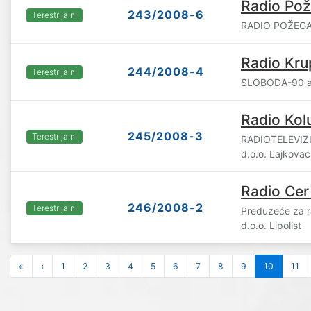
Radio Pož
243/2008-6
Terestrijalni
RADIO POŽEGA 
Radio Kru
244/2008-4
Terestrijalni
SLOBODA-90 a.
Radio Kol
245/2008-3
Terestrijalni
RADIOTELEVIZ
d.o.o. Lajkovac
Radio Cer
246/2008-2
Terestrijalni
Preduzeće za r
d.o.o. Lipolist
«
‹
1
2
3
4
5
6
7
8
9
10
11