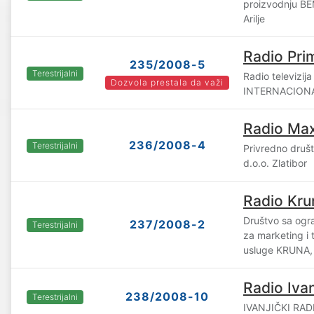
proizvodnju BE
Arilje
Radio Pri
235/2008-5
Terestrijalni
Radio televizij
Dozvola prestala da važi
INTERNACIONAL 
Radio Max
236/2008-4
Terestrijalni
Privredno druš
d.o.o. Zlatibor
Radio Kru
Društvo sa og
237/2008-2
Terestrijalni
za marketing i
usluge KRUNA,
Radio Ivan
238/2008-10
Terestrijalni
IVANJIČKI RADIO