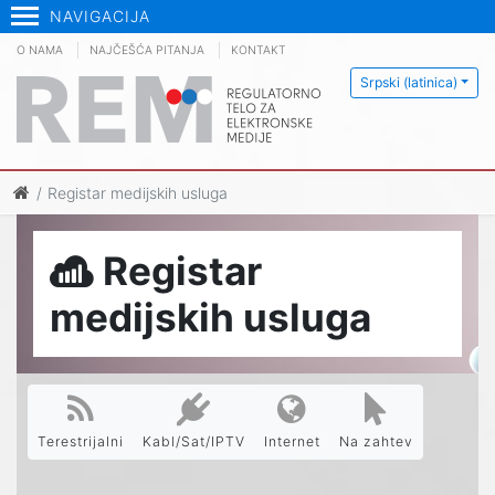
NAVIGACIJA
O NAMA
NAJČEŠĆA PITANJA
KONTAKT
Srpski (latinica)
Registar medijskih usluga
Registar
medijskih usluga
Terestrijalni
Kabl/Sat/IPTV
Internet
Na zahtev