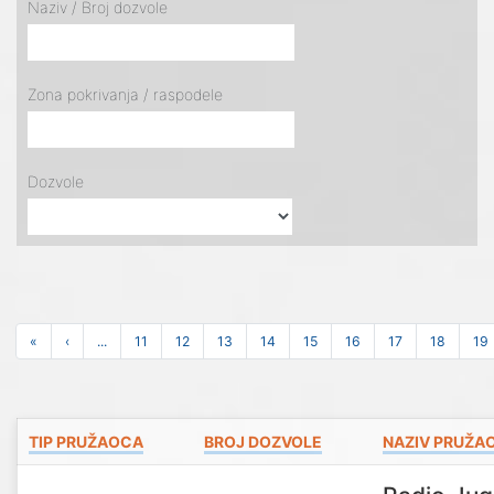
Naziv / Broj dozvole
Zona pokrivanja / raspodele
Dozvole
«
‹
...
11
12
13
14
15
16
17
18
19
TIP PRUŽAOCA
BROJ DOZVOLE
NAZIV PRUŽA