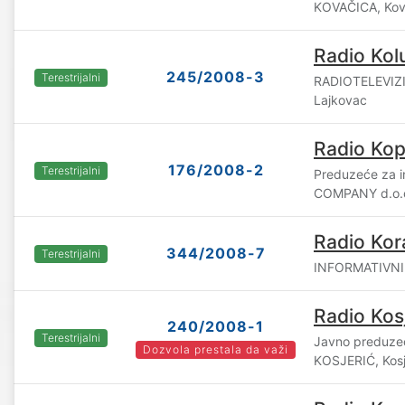
KOVAČICA, Kov
Radio Kol
245/2008-3
Terestrijalni
RADIOTELEVIZI
Lajkovac
Radio Kop
176/2008-2
Terestrijalni
Preduzeće za i
COMPANY d.o.o
Radio Kor
344/2008-7
Terestrijalni
INFORMATIVNI C
Radio Kos
240/2008-1
Terestrijalni
Javno preduz
Dozvola prestala da važi
KOSJERIĆ, Kosj