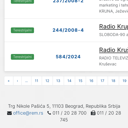
237/2008-2
Terestrijalni
marketing i te
KRUNA, Ježevi
Radio Kru
244/2008-4
Terestrijalni
SLOBODA-90 a.
Radio Kru
584/2024
Terestrijalni
RADIO TELEVIZ
Kruševac
«
‹
...
11
12
13
14
15
16
17
18
19
Trg Nikole Pašića 5, 11103 Beograd, Republika Srbija
office@rem.rs
011 / 20 28 700
011 / 20 28
745