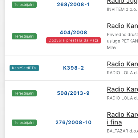
Radio Jug
268/2008-1
Terestrijalni
INVITEM d.o.o.
Radio Ka
404/2008
Privredno društv
Terestrijalni
Dozvola prestala da važi
usluge PETKAN 
Mlavi
Radio Kar
K398-2
Kabl/Sat/IPTV
RADIO LOLA d.
Radio Kar
508/2013-9
Terestrijalni
RADIO LOLA d.
Radio Kar
i fina
276/2008-10
Terestrijalni
BALTAZAR d.o.o