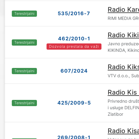
Radio Kar
535/2016-7
Terestrijalni
RIMI MEDIA GR
Radio Kik
462/2010-1
Terestrijalni
Javno preduz
Dozvola prestala da važi
KIKINDA, Kikin
Radio Kik
607/2024
Terestrijalni
VTV d.o.o., Sub
Radio Kis
Privredno druš
425/2009-5
Terestrijalni
i usluge DELFI
Zlatibor
Radio Kis
269/2008-1