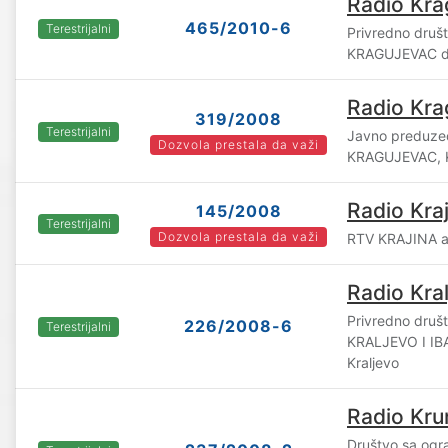
Radio Kra
465/2010-6
Terestrijalni
Privredno druš
KRAGUJEVAC d.
Radio Kra
319/2008
Terestrijalni
Javno preduze
Dozvola prestala da važi
KRAGUJEVAC, 
Radio Kra
145/2008
Terestrijalni
Dozvola prestala da važi
RTV KRAJINA a
Radio Kra
Privredno druš
226/2008-6
Terestrijalni
KRALJEVO I IB
Kraljevo
Radio Kru
Društvo sa og