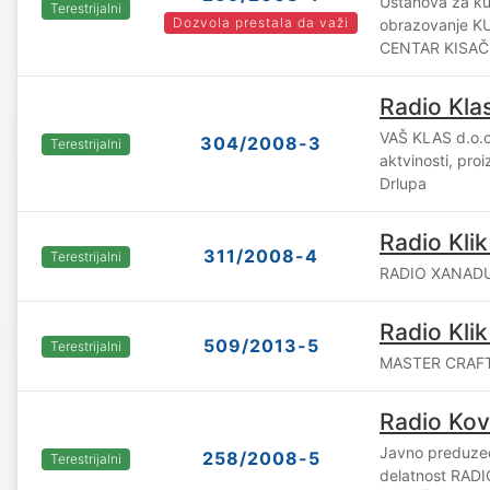
Ustanova za kul
Terestrijalni
Dozvola prestala da važi
obrazovanje 
CENTAR KISAČ,
Radio Kla
VAŠ KLAS d.o.o
304/2008-3
Terestrijalni
aktvinosti, proi
Drlupa
Radio Kli
311/2008-4
Terestrijalni
RADIO XANADU 
Radio Kli
509/2013-5
Terestrijalni
MASTER CRAFT 
Radio Kov
Javno preduzeć
258/2008-5
Terestrijalni
delatnost RAD