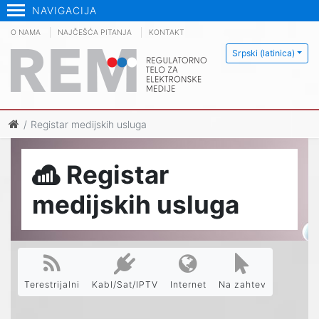
NAVIGACIJA
O NAMA
NAJČEŠĆA PITANJA
KONTAKT
Srpski (latinica)
Registar medijskih usluga
Registar
medijskih usluga
Terestrijalni
Kabl/Sat/IPTV
Internet
Na zahtev