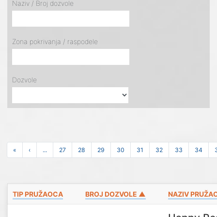
Naziv / Broj dozvole
Zona pokrivanja / raspodele
Dozvole
«
‹
...
27
28
29
30
31
32
33
34
TIP PRUŽAOCA
BROJ DOZVOLE ▲
NAZIV PRUŽA