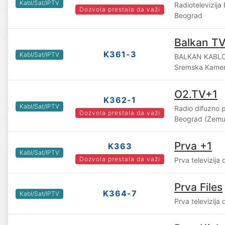
Kabl/Sat/IPTV
Radiotelevizij
Dozvola prestala da važi
Beograd
Balkan T
K361-3
Kabl/Sat/IPTV
BALKAN KABLOV
Sremska Kame
O2.TV+1
K362-1
Kabl/Sat/IPTV
Radio difuzno 
Dozvola prestala da važi
Beograd (Zemu
Prva +1
K363
Kabl/Sat/IPTV
Dozvola prestala da važi
Prva televizija
Prva Files
K364-7
Kabl/Sat/IPTV
Prva televizija