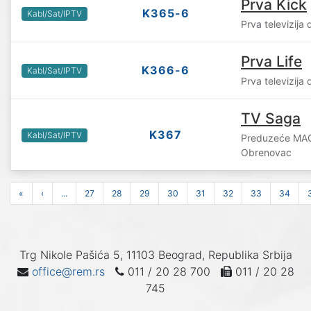
Prva Kick
K365-6
Kabl/Sat/IPTV
Prva televizija
Prva Life
K366-6
Kabl/Sat/IPTV
Prva televizija
TV Saga
K367
Kabl/Sat/IPTV
Preduzeće MAG
Obrenovac
«
‹
...
27
28
29
30
31
32
33
34
Trg Nikole Pašića 5, 11103 Beograd, Republika Srbija
office@rem.rs
011 / 20 28 700
011 / 20 28
745