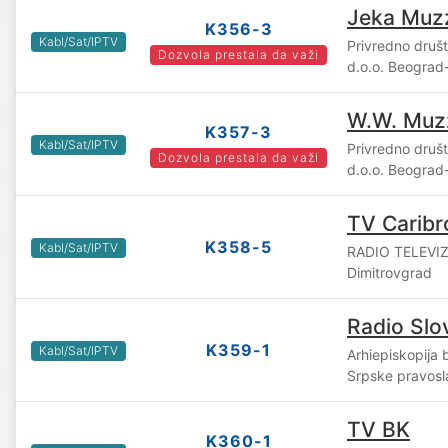
Jeka Muz
K356-3
Kabl/Sat/IPTV
Privredno druš
Dozvola prestala da važi
d.o.o. Beograd
W.W. Muz
K357-3
Kabl/Sat/IPTV
Privredno druš
Dozvola prestala da važi
d.o.o. Beograd
TV Caribr
K358-5
Kabl/Sat/IPTV
RADIO TELEVIZ
Dimitrovgrad
Radio Slo
K359-1
Kabl/Sat/IPTV
Arhiepiskopija
Srpske pravosl
TV BK
K360-1