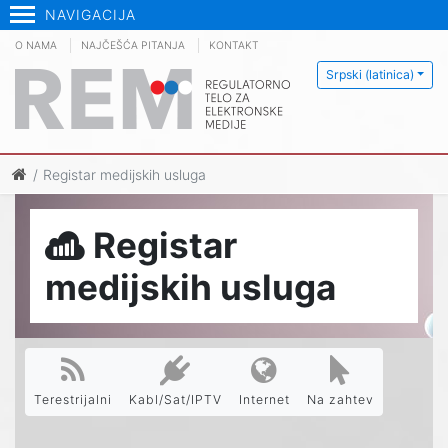
NAVIGACIJA
O NAMA
NAJČEŠĆA PITANJA
KONTAKT
Srpski (latinica)
Registar medijskih usluga
Registar
medijskih usluga
Terestrijalni
Kabl/Sat/IPTV
Internet
Na zahtev