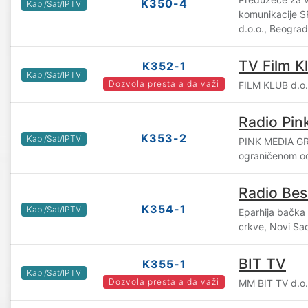
K350-4
Kabl/Sat/IPTV
komunikacije 
d.o.o., Beograd
TV Film K
K352-1
Kabl/Sat/IPTV
Dozvola prestala da važi
FILM KLUB d.o.
Radio Pin
K353-2
Kabl/Sat/IPTV
PINK MEDIA GR
ograničenom o
Radio Bes
K354-1
Kabl/Sat/IPTV
Eparhija bačka
crkve, Novi Sa
BIT TV
K355-1
Kabl/Sat/IPTV
Dozvola prestala da važi
MM BIT TV d.o.o