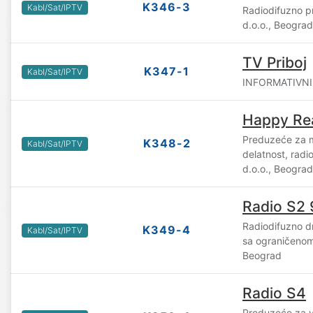
K346-3
Kabl/Sat/IPTV
Radiodifuzno 
d.o.o., Beograd
TV Priboj
K347-1
Kabl/Sat/IPTV
INFORMATIVNI C
Happy Rea
Preduzeće za m
K348-2
Kabl/Sat/IPTV
delatnost, radi
d.o.o., Beograd
Radio S2 
Radiodifuzno d
K349-4
Kabl/Sat/IPTV
sa ograničeno
Beograd
Radio S4
Preduzeće za v