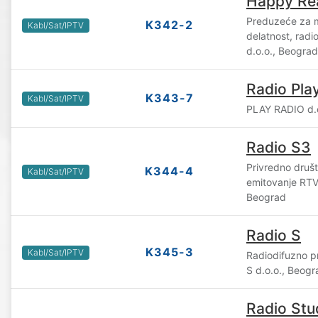
Happy Rea
Preduzeće za m
K342-2
Kabl/Sat/IPTV
delatnost, radi
d.o.o., Beograd
Radio Pla
K343-7
Kabl/Sat/IPTV
PLAY RADIO d.
Radio S3
Privredno društ
K344-4
Kabl/Sat/IPTV
emitovanje RTV
Beograd
Radio S
K345-3
Kabl/Sat/IPTV
Radiodifuzno p
S d.o.o., Beogr
Radio Stu