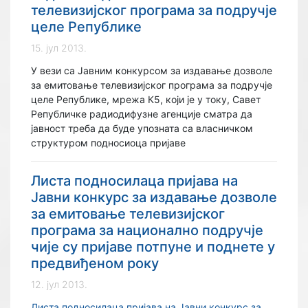
телевизијског програма за подручје
целе Републике
15. јул 2013.
У вези са Јавним конкурсом за издавање дозволе
за емитовање телевизијског програма за подручје
целе Републике, мрежа К5, који је у току, Савет
Републичке радиодифузне агенције сматра да
јавност треба да буде упозната са власничком
структуром подносиоца пријаве
Листа подносилаца пријава на
Јавни конкурс за издавање дозволе
за емитовање телевизијског
програма за национално подручје
чије су пријаве потпуне и поднете у
предвиђеном року
12. јул 2013.
Листа подносилаца пријава на Јавни конкурс за