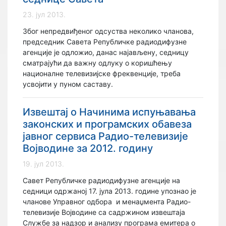
23. јул 2013.
Због непредвиђеног одсуства неколико чланова,
председник Савета Републичке радиодифузне
агенције је одложио, данас најављену, седницу
сматрајући да важну одлуку о коришћењу
националне телевизијске фреквенције, треба
усвојити у пуном саставу.
Извештај о Начинима испуњавања
законских и програмских обавеза
јавног сервиса Радио-телевизије
Војводине за 2012. годину
19. јул 2013.
Савет Републичке радиодифузне агенције на
седници одржаној 17. јула 2013. године упознао је
чланове Управног одбора и менаџмента Радио-
телевизије Војводине са садржином извештаја
Службе за надзор и анализу програма емитера о