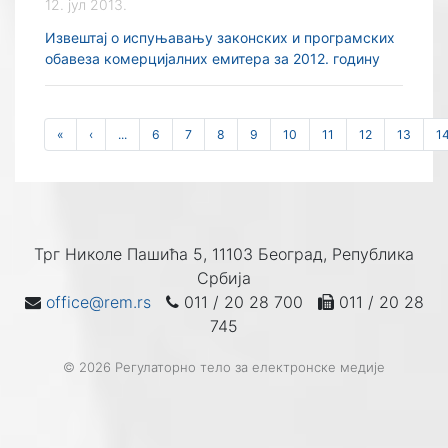
12. јул 2013.
Извештај о испуњавању законских и програмских
обавеза комерцијалних емитера за 2012. годину
«
‹
...
6
7
8
9
10
11
12
13
1
Трг Николе Пашића 5, 11103 Београд, Република
Србија
office@rem.rs
011 / 20 28 700
011 / 20 28
745
© 2026 Регулаторно тело за електронске медије