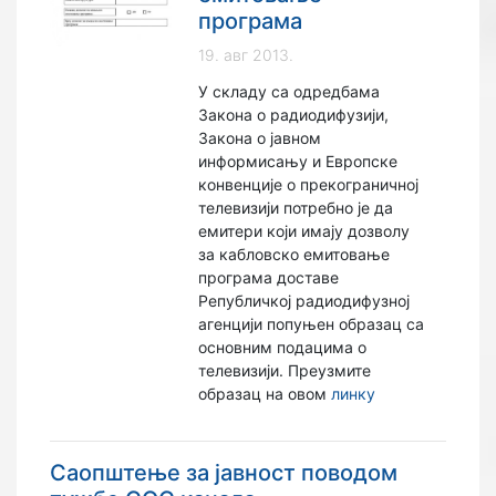
програма
19. авг 2013.
У складу са одредбама
Закона о радиодифузији,
Закона о јавном
информисању и Европске
конвенције о прекограничној
телевизији потребно је да
емитери који имају дозволу
за кабловско емитовање
програма доставе
Републичкој радиодифузној
агенцији попуњен образац са
основним подацима о
телевизији. Преузмите
образац на овом
линку
Саопштење за јавност поводом