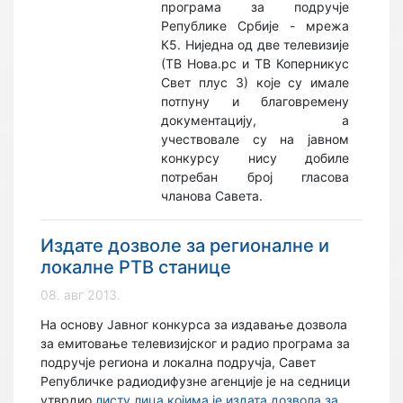
програма за подручје
Републике Србије - мрежа
К5. Ниједна од две телевизије
(ТВ Нова.рс и ТВ Коперникус
Свет плус 3) које су имале
потпуну и благовремену
документацију, а
учествовале су на јавном
конкурсу нису добиле
потребан број гласова
чланова Савета.
Издате дозволе за регионалне и
локалне РТВ станице
08. авг 2013.
На основу Јавног конкурсa за издавање дозвола
за емитовање телевизијског и радио програма за
подручје региона и локална подручја, Савет
Републичке радиодифузне агенције је на седници
утврдио
листу лица којима је издата дозвола за