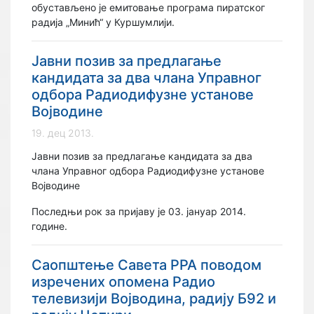
обустављено је емитовање програма пиратског
радија „Минић“ у Куршумлији.
Јавни позив за предлагање
кандидата за два члана Управног
одбора Радиодифузне установе
Војводине
19. дец 2013.
Јавни позив за предлагање кандидата за два
члана Управног одбора Радиодифузне установе
Војводине
Последњи рок за пријаву је 03. јануар 2014.
године.
Саопштење Савета РРА поводом
изречених опомена Радио
телевизији Војводина, радију Б92 и