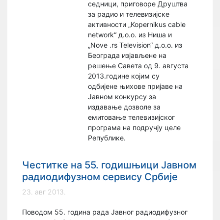
седници, приговоре Друштва
за радио и телевизијске
активности „Kopernikus cable
network“ д.о.о. из Ниша и
„Nove .rs Television“ д.о.о. из
Београда изјављене на
решење Савета од 9. августа
2013.године којим су
одбијене њихове пријаве на
Јавном конкурсу за
издавање дозволе за
емитовање телевизијског
програма на подручју целе
Републике.
Честитке на 55. годишњици Јавном
радиодифузном сервису Србије
23. авг 2013.
Поводом 55. година рада Јавног радиодифузног