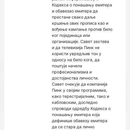
Кодекса о понашању емитера
и обавезао емитера да
престане свако даље
кршење ових прописа као и
вођење кампање против било
ког појединаца или
организације. Савет захтева
и да телевизија Пинк не
користи увредљив тон у
односу на било кога, да
поштује начела
професионализма и
достојанства личности.
Савет очекује да компанија
Пинк у својим програмима,
како терестријалним, тако и
кабловским, доследно
спроводи одредбу Кодекса о
понашању емитера која
дефинише обавезу емитера
да се стара да лично