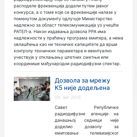
расподеле фреквенција додели путем јавног
конкурса, а о томе које се фреквенције налазе у
поменутом документу одлучује Министарство
надлежно за област телекомуникација уз учешће
РАТЕЛ-а. Након издавања дозвола РРА има
надлежности у праћењу програма емитера, а нема
овлашћења као ни техничке капацитете да врши
контролу техничких параметара и евентуално
учествује у отклањању штетних сметњи или
координише мађународни радиодифузни спектар.
Дозвола за мрежу
К5 није додељена
09. авг 2013.
Савет Републичке
радиодифузне агенције на
данашњој седници није
доделио дозволу за
емитовање телевизијског