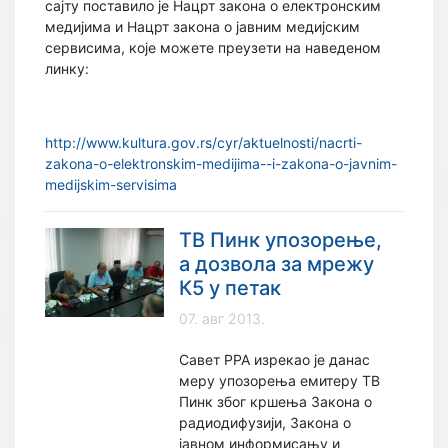
сајту поставило је Нацрт закона о електронским
медијима и Нацрт закона о јавним медијским
сервисима, које можете преузети на наведеном
линку:
http://www.kultura.gov.rs/cyr/aktuelnosti/nacrti-
zakona-o-elektronskim-medijima--i-zakona-o-javnim-
medijskim-servisima
ТВ Пинк упозорење,
а дозвола за мрежу
К5 у петак
07. авг 2013.
Савет РРА изрекао је данас
меру упозорења емитеру ТВ
Пинк због кршења Закона о
радиодифузији, Закона о
јавном информисању и