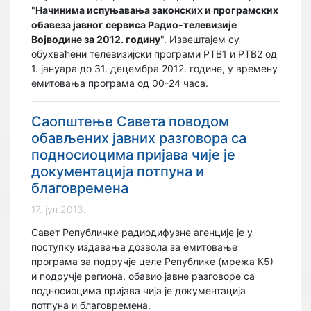
"
Начинима испуњавања законских и програмских
обавеза јавног сервиса Радио-телевизије
Војводине за 2012. годину
". Извештајем су
обухваћени телевизијски програми РТВ1 и РТВ2 од
1. јануара до 31. децембра 2012. године, у времену
емитовања програма од 00-24 часа.
Саопштење Савета поводом
обављених јавних разговора са
подносиоцима пријава чије је
документација потпуна и
благовремена
17. јул 2013.
Савет Републичке радиодифузне агенције је у
поступку издавања дозвола за емитовање
програма за подручје целе Републике (мрежа К5)
и подручје региона, обавио јавне разговоре са
подносиоцима пријава чија је документација
потпуна и благовремена.