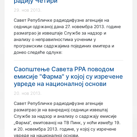
радију Четири
29. нов 2013.
Савет Републичке радиодифузне агенције на
седници одржаној дана 27. новембра 2013. године
разматрао је извештаје Службе за надзор и
анализу о неправилностима уоченим у
програмским садржајима појединих емитера и
донео следеће одлуке:
Саопштење Савета РРА поводом
емисије "Фарма" у којој су изречене
увреде на националној основи
20. нов 2013.
Савет Републичке радиодифузне агенције
разматрао је на ванредној седници извештај
Службе за надзор и анализу о садржају емисије
„Фарма“, емитованој на ТВ Пинк, у ноћи између 19.
и 20. новембра 2013. године, у којој су изречене
увреде на националној основи.