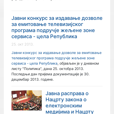
Јавни конкурс за издавање дозволе
за емитовање телевизијског
програма подручје жељене зоне
сервиса - цела Република
25. окт 2013.
Јавни конкурс за издавање дозволе за емитовање
телевизијског програма подручје жељене зоне
сервиса - цела Република
, објављен je у дневном
листу "Политика", дана 25. октобра 2013.
Последњи дан пријема документације је 30.
децембар 2013. године.
Јавна расправа о
Нацрту закона о
електронским
медијима и Нацрту