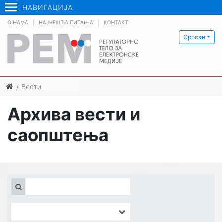
НАВИГАЦИЈА
О НАМА
НАЈЧЕШЋА ПИТАЊА
КОНТАКТ
Српски
Вести
Архива вести и
саопштења