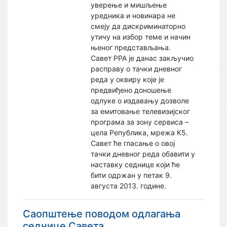
уверење и мишљење
уредника и новинара не
смеју да дискриминаторно
утичу на избор теме и начин
њеног представљања.
Савет РРА је данас закључио
расправу о тачки дневног
реда у оквиру које је
предвиђено доношење
одлуке о издавању дозволе
за емитовање телевизијског
програма за зону сервиса –
цела Република, мрежа К5.
Савет ће гласање о овој
тачки дневног реда обавити у
наставку седнице који ће
бити одржан у петак 9.
августа 2013. године.
Саопштење поводом одлагања
седнице Савета