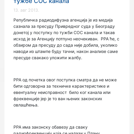
тужбе СОС канала
13. авг 2013.
Републичка радиодифузна агенција је из медија
сазнала за пресуду Привредног суда у Београду
донетој у поступку по тужби СОС канала и такав
исход је за Агенцију потпуно неочекиван.
РРА ће, с
обзиром да пресуду до сада није добила, уколико
наводи из штампе буду тачни, након анализе саме
пресуде свакако уложити жалбу.
РРА од почетка овог поступка сматра да не може
бити одговорна за техничке карактеристике и
евентуалну неисправност
било ког канала или
фреквенције јер је то ван њених законских
овлашћења.
РРА има законску обавезу да сваку
радиофреквенцију која се налази у Плану