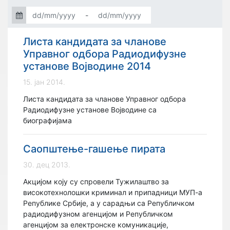
-
Листа кандидата за чланове
Управног одбора Радиодифузне
установе Војводине 2014
15. јан 2014.
Листа кандидата за чланове Управног одбора
Радиодифузне установе Војводине са
биографијама
Саопштење-гашење пирата
30. дец 2013.
Акцијом коју су спровели Тужилаштво за
високотехнолошки криминал и припадници МУП-а
Републике Србије, а у сарадњи са Републичком
радиодифузном агенцијом и Републичком
агенцијом за електронске комуникације,