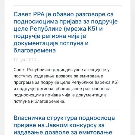
Савет РРА је обавио разговоре са
подносиоцима пријава за подручје
целе Републике (мрежа К5) и
подручје региона чија је
документација потпуна и
благовремена
17. јул 2013.
Савет Републичке радиодифузне агенције је у
поступку издавања дозвола за емитовање
програма за подручје целе Републике (мрежа К5)
и подручје региона, обавио јавне разговоре са
подносиоцима пријава чија је документација
потпуна и благовремена.
Bласничкa структурa подносиоца
пријаве на Јавном конкурсу за
издавање дозволе за емитовање