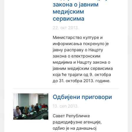
закона о јавним
медијским
сервисима
22. окт 2013.
Министарство културе и
информисања покренуло је
јавну расправу о Нацрту
закона о електронским
медијима и Нацрту закона о
јавним медијским сервисима
која ће трајати од 9. октобра
до 31. октобра 2013. године.
Одбијени приговори
13. сеп 2013.
Савет Републичке
радиодифузне агенције,
одбио је на данашњој