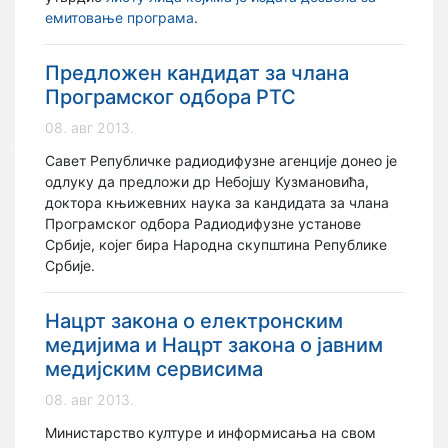
емитовање програма
.
Предложен кандидат за члана
Програмског одбора РТС
08. авг 2013.
Савет Републичке радиодифузне агенције донео је
одлуку да предложи др Небојшу Кузмановића,
доктора књижевних наука за кандидата за члана
Програмског одбора Радиодифузне установе
Србије, којег бира Народна скупштина Републике
Србије.
Нацрт закона о електронским
медијима и Нацрт закона о јавним
медијским сервисима
08. авг 2013.
Министарство културе и информисања на свом