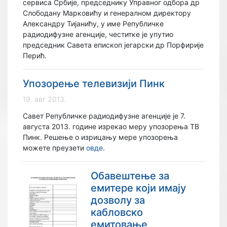
сервиса Србије, председнику Управног одбора др
Слободану Марковићу и генералном директору
Александру Тијанићу, у име Републичке
радиодифузне агенције, честитке је упутио
председник Савета епископ јегарски др Порфирије
Перић.
Упозорење телевизији Пинк
19. авг 2013.
Савет Републичке радиодифузне агенције је 7.
августа 2013. године изрекао меру упозорења ТВ
Пинк. Решење о изрицању мере упозорења
можете преузети
овде
.
Обавештење за
емитере који имају
дозволу за
кабловско
емитовање