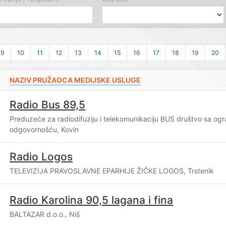
9
10
11
12
13
14
15
16
17
18
19
20
NAZIV PRUŽAOCA MEDIJSKE USLUGE
Radio Bus 89,5
Preduzeće za radiodifuziju i telekomunikaciju BUS društvo sa og
odgovornošću, Kovin
Radio Logos
TELEVIZIJA PRAVOSLAVNE EPARHIJE ŽIČKE LOGOS, Trstenik
Radio Karolina 90,5 lagana i fina
BALTAZAR d.o.o., Niš