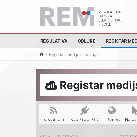
REGULATIVA
ODLUKE
REGISTAR MED
Registar medijskih usluga
Registar medij
Terestrijalni
Kabl/Sat/IPTV
Internet
Na za
Naziv / Broj dozvole
Zona pokr