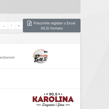
Preuzmite registar u Excel
...
›
»
(XLS) formatu
raničenom