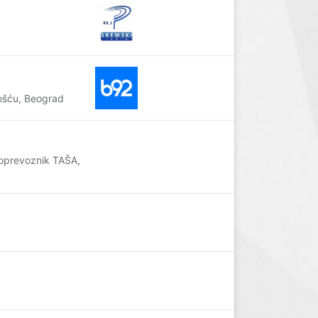
ošću, Beograd
toprevoznik TAŠA,