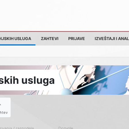
IJSKIH USLUGA
ZAHTEVI
PRIJAVE
IZVEŠTAJI I ANAL
skih usluga
htev
ivanja / raspodele
Dozvole