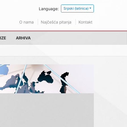
Language:
Srpski (latinica)
O nama
Najčešća pitanja
Kontakt
IZE
ARHIVA