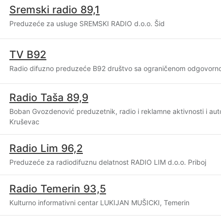
Sremski radio 89,1
Preduzeće za usluge SREMSKI RADIO d.o.o. Šid
TV B92
Radio difuzno preduzeće B92 društvo sa ograničenom odgovorn
Radio Taša 89,9
Boban Gvozdenović preduzetnik, radio i reklamne aktivnosti i au
Kruševac
Radio Lim 96,2
Preduzeće za radiodifuznu delatnost RADIO LIM d.o.o. Priboj
Radio Temerin 93,5
Kulturno informativni centar LUKIJAN MUŠICKI, Temerin