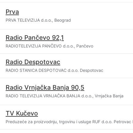
Prva
PRVA TELEVIZIJA d.o.o., Beograd
Radio Pančevo 92,1
RADIOTELEVIZIJA PANČEVO d.o.o., Pančevo
Radio Despotovac
RADIO STANICA DESPOTOVAC d.o.o. Despotovac
Radio Vrnjačka Banja 90,5
RADIO TELEVIZIJA VRNJAČKA BANJA d.o.o., Vrnjačka Banja
TV Kučevo
Preduzeće za proizvodnju, trgovinu i usluge RUF d.o.o. Petrovac