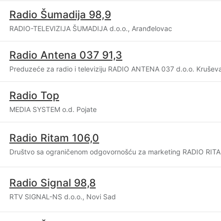
Radio Šumadija 98,9
RADIO-TELEVIZIJA ŠUMADIJA d.o.o., Aranđelovac
Radio Antena 037 91,3
Preduzeće za radio i televiziju RADIO ANTENA 037 d.o.o. Krušev
Radio Top
MEDIA SYSTEM o.d. Pojate
Radio Ritam 106,0
Društvo sa ograničenom odgovornošću za marketing RADIO RIT
Radio Signal 98,8
RTV SIGNAL-NS d.o.o., Novi Sad