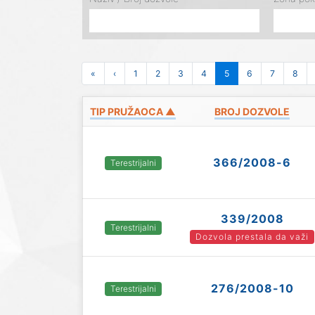
«
‹
1
2
3
4
5
6
7
8
TIP PRUŽAOCA ▲
BROJ DOZVOLE
366/2008-6
Terestrijalni
339/2008
Terestrijalni
Dozvola prestala da važi
276/2008-10
Terestrijalni