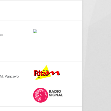
ac
AM, Pančevo