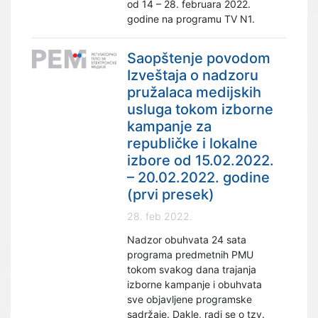
od 14 – 28. februara 2022.
godine na programu TV N1.
Saopštenje povodom
Izveštaja o nadzoru
pružalaca medijskih
usluga tokom izborne
kampanje za
republičke i lokalne
izbore od 15.02.2022.
– 20.02.2022. godine
(prvi presek)
28. feb 2022.
Nadzor obuhvata 24 sata
programa predmetnih PMU
tokom svakog dana trajanja
izborne kampanje i obuhvata
sve objavljene programske
sadržaje. Dakle, radi se o tzv.