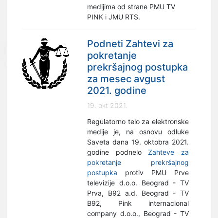
medijima od strane PMU TV
PINK i JMU RTS.
Podneti Zahtevi za
pokretanje
prekršajnog postupka
za mesec avgust
2021. godine
19. okt 2021.
Regulatorno telo za elektronske
medije je, na osnovu odluke
Saveta dana 19. oktobra 2021.
godine podnelo
Zahteve za
pokretanje prekršajnog
postupka
protiv PMU Prve
televizije d.o.o. Beograd - TV
Prva, B92 a.d. Beograd - TV
B92, Pink internacional
company d.o.o., Beograd - TV