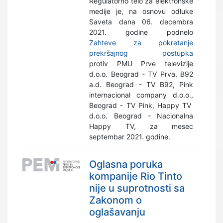
Regulatorno telo za elektronske
medije je, na osnovu odluke
Saveta dana 06. decembra
2021. godine podnelo
Zahteve za pokretanje
prekršajnog postupka
protiv PMU Prve televizije
d.o.o. Beograd - TV Prva, B92
a.d. Beograd - TV B92, Pink
internacional company d.o.o.,
Beograd - TV Pink, Happy TV
d.o.o. Beograd - Nacionalna
Happy TV, za mesec
septembar 2021. godine.
Oglasna poruka
kompanije Rio Tinto
nije u suprotnosti sa
Zakonom o
oglašavanju