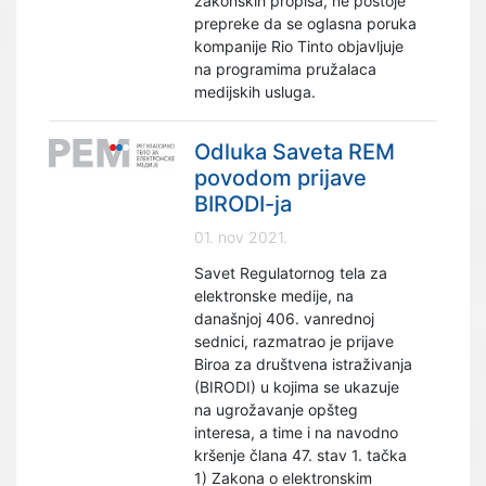
zakonskih propisa, ne postoje
prepreke da se oglasna poruka
kompanije Rio Tinto objavljuje
na programima pružalaca
medijskih usluga.
Odluka Saveta REM
povodom prijave
BIRODI-ja
01. nov 2021.
Savet Regulatornog tela za
elektronske medije, na
današnjoj 406. vanrednoj
sednici, razmatrao je prijave
Biroa za društvena istraživanja
(BIRODI) u kojima se ukazuje
na ugrožavanje opšteg
interesa, a time i na navodno
kršenje člana 47. stav 1. tačka
1) Zakona o elektronskim