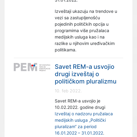
Izveštaji ukazuju na trendove u
vezi sa zastupljenošću
pojedinih političkih opcija u
programima više pružalaca
medijskih usluga kao i na
razlike u njihovim uređivačkim
politikama.
Savet REM-a usvojio
drugi izveštaj o
političkom pluralizmu
10. feb 2022.
Savet REM-a usvojio je
10.02.2022. godine drugi
Izveštaj o nadzoru pružalaca
medijskih usluga „Politički
pluralizam“ za period
16.01.2022 – 31.01.2022
.