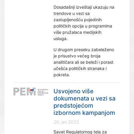
Dosadašnji izveštaji ukazuju na
trendove u vezi sa
zastupljenošću pojedinih
političkih opcija u programima
više pružalaca medijskih
usluga.
U drugom preseku zabeleženo
je prisustvo većeg broja
analitičara ali se beleži i porast
učešća političkih stranaka i
pokreta.
Usvojeno više
dokumenata u vezi sa
predstojećom
izbornom kampanjom
20. jan 2022.
Savet Regulatornog tela za