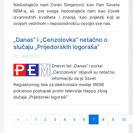
Nedostajeće nam Zoran Simjanović kao član Saveta
REM-a, ali, pre svega nedostajeće nam kao čovek
izvanrednih kvaliteta i znanja, kao prijatelj koji je
svojom vedrinom i neposrednošću osvojio sve nas.
„Danas” i „Cenzolovka” netačno o
slučaju „Prijedorskih logoraša”
22. mar 2021.
Dnevni list „Danas” i portal
„Cenzolovka” objavili su netačnu
informaciju da je Savet
Regulatornog tela za elektronske medije (REM)
pokrenuo postupak protiv televizije Happy zbog
slučaja „Prijedorski logoraši”.
«
‹
1
2
3
4
5
6
7
8
9
10