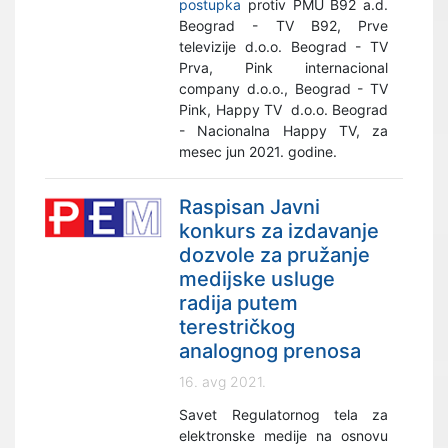
postupka
protiv PMU B92 a.d.
Beograd - TV B92, Prve
televizije d.o.o. Beograd - TV
Prva, Pink internacional
company d.o.o., Beograd - TV
Pink, Happy TV d.o.o. Beograd
- Nacionalna Happy TV, za
mesec jun 2021. godine.
Raspisan Javni
konkurs za izdavanje
dozvole za pružanje
medijske usluge
radija putem
terestričkog
analognog prenosa
16. avg 2021.
Savet Regulatornog tela za
elektronske medije na osnovu