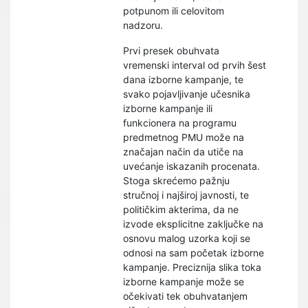
potpunom ili celovitom
nadzoru.
Prvi presek obuhvata
vremenski interval od prvih šest
dana izborne kampanje, te
svako pojavljivanje učesnika
izborne kampanje ili
funkcionera na programu
predmetnog PMU može na
značajan način da utiče na
uvećanje iskazanih procenata.
Stoga skrećemo pažnju
stručnoj i najširoj javnosti, te
političkim akterima, da ne
izvode eksplicitne zaključke na
osnovu malog uzorka koji se
odnosi na sam početak izborne
kampanje. Preciznija slika toka
izborne kampanje može se
očekivati tek obuhvatanjem