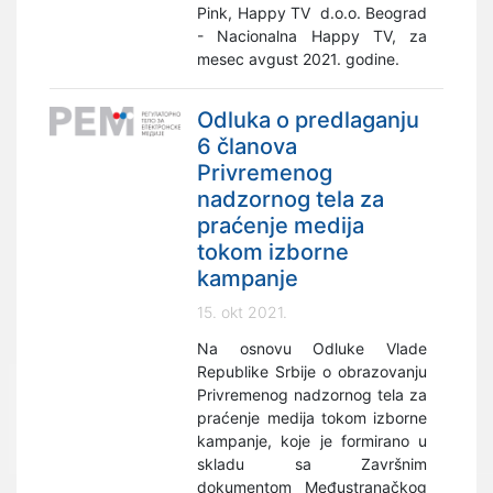
Pink, Happy TV d.o.o. Beograd
- Nacionalna Happy TV, za
mesec avgust 2021. godine.
Odluka o predlaganju
6 članova
Privremenog
nadzornog tela za
praćenje medija
tokom izborne
kampanje
15. okt 2021.
Na osnovu Odluke Vlade
Republike Srbije o obrazovanju
Privremenog nadzornog tela za
praćenje medija tokom izborne
kampanje, koje je formirano u
skladu sa Završnim
dokumentom Međustranačkog