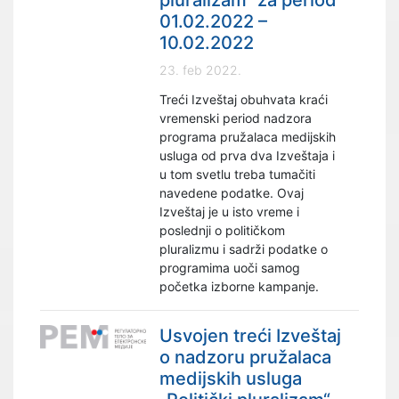
pluralizam“ za period
01.02.2022 –
10.02.2022
23. feb 2022.
Treći Izveštaj obuhvata kraći
vremenski period nadzora
programa pružalaca medijskih
usluga od prva dva Izveštaja i
u tom svetlu treba tumačiti
navedene podatke. Ovaj
Izveštaj je u isto vreme i
poslednji o političkom
pluralizmu i sadrži podatke o
programima uoči samog
početka izborne kampanje.
Usvojen treći Izveštaj
o nadzoru pružalaca
medijskih usluga