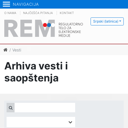
NAVIGACIJA
O NAMA
NAJČEŠĆA PITANJA
KONTAKT
Srpski (latinica)
Vesti
Arhiva vesti i
saopštenja