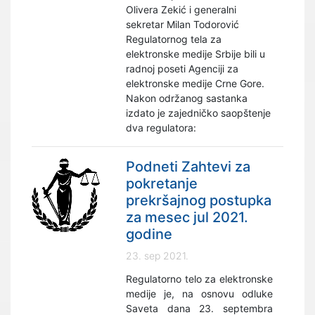
Olivera Zekić i generalni
sekretar Milan Todorović
Regulatornog tela za
elektronske medije Srbije bili u
radnoj poseti Agenciji za
elektronske medije Crne Gore.
Nakon održanog sastanka
izdato je zajedničko saopštenje
dva regulatora:
Podneti Zahtevi za
pokretanje
prekršajnog postupka
za mesec jul 2021.
godine
23. sep 2021.
Regulatorno telo za elektronske
medije je, na osnovu odluke
Saveta dana 23. septembra