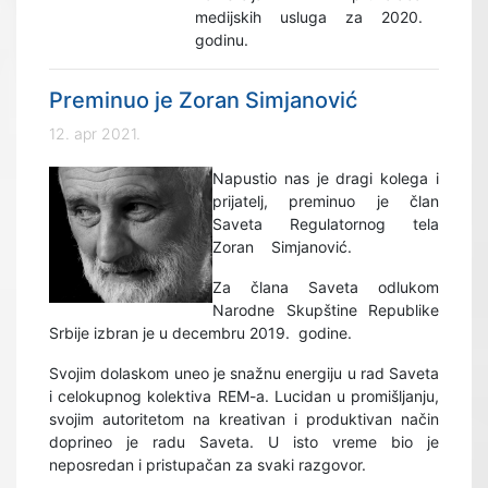
medijskih usluga za 2020.
godinu.
Preminuo je Zoran Simjanović
12. apr 2021.
Napustio nas je dragi kolega i
prijatelj, preminuo je član
Saveta Regulatornog tela
Zoran Simjanović.
Za člana Saveta odlukom
Narodne Skupštine Republike
Srbije izbran je u decembru 2019. godine.
Svojim dolaskom uneo je snažnu energiju u rad Saveta
i celokupnog kolektiva REM-a. Lucidan u promišljanju,
svojim autoritetom na kreativan i produktivan način
doprineo je radu Saveta. U isto vreme bio je
neposredan i pristupačan za svaki razgovor.