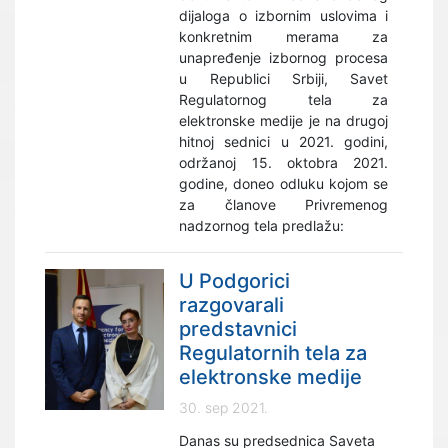
dijaloga o izbornim uslovima i
konkretnim merama za
unapređenje izbornog procesa
u Republici Srbiji, Savet
Regulatornog tela za
elektronske medije je na drugoj
hitnoj sednici u 2021. godini,
održanoj 15. oktobra 2021.
godine, doneo odluku kojom se
za članove Privremenog
nadzornog tela predlažu:
U Podgorici
razgovarali
predstavnici
Regulatornih tela za
elektronske medije
30. sep 2021.
Danas su predsednica Saveta