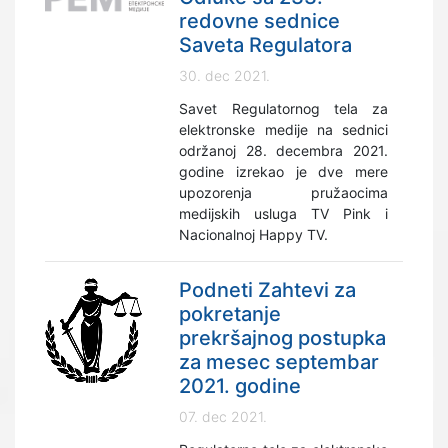
redovne sednice
Saveta Regulatora
30. dec 2021.
Savet Regulatornog tela za
elektronske medije na sednici
održanoj 28. decembra 2021.
godine izrekao je dve mere
upozorenja pružaocima
medijskih usluga TV Pink i
Nacionalnoj Happy TV.
Podneti Zahtevi za
pokretanje
prekršajnog postupka
za mesec septembar
2021. godine
07. dec 2021.