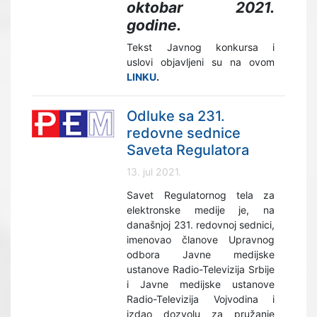
oktobar 2021.
godine.
Tekst Javnog konkursa i
uslovi objavljeni su na ovom
LINKU
.
Odluke sa 231.
redovne sednice
Saveta Regulatora
13. jul 2021.
Savet Regulatornog tela za
elektronske medije je, na
današnjoj 231. redovnoj sednici,
imenovao članove Upravnog
odbora Javne medijske
ustanove Radio-Televizija Srbije
i Javne medijske ustanove
Radio-Televizija Vojvodina i
izdao dozvolu za pružanje