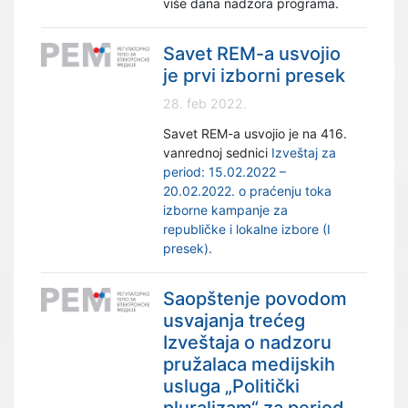
više dana nadzora programa.
Savet REM-a usvojio
je prvi izborni presek
28. feb 2022.
Savet REM-a usvojio je na 416.
vanrednoj sednici
Izveštaj za
period: 15.02.2022 –
20.02.2022. o praćenju toka
izborne kampanje za
republičke i lokalne izbore (I
presek).
Saopštenje povodom
usvajanja trećeg
Izveštaja o nadzoru
pružalaca medijskih
usluga „Politički