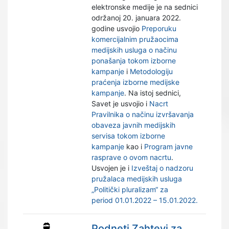
elektronske medije je na sednici
održanoj 20. januara 2022.
godine usvojio
Preporuku
komercijalnim pružaocima
medijskih usluga o načinu
ponašanja tokom izborne
kampanje
i
Metodologiju
praćenja izborne medijske
kampanje
. Na istoj sednici,
Savet je usvojio i
Nacrt
Pravilnika o načinu izvršavanja
obaveza javnih medijskih
servisa tokom izborne
kampanje
kao i
Program javne
rasprave o ovom nacrtu
.
Usvojen je i
Izveštaj o nadzoru
pružalaca medijskih usluga
„Politički pluralizam“ za
period 01.01.2022 – 15.01.2022.
Podneti Zahtevi za