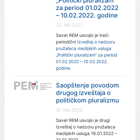
„Politički pluralizam“
za period 01.02.2022
– 10.02.2022. godine
23. feb 2022.
Savet REM usvojio je treći
periodični
Izveštaj o nadzoru
pružalaca medijskih usluga
„Politički pluralizam“ za period
01.02.2022 – 10.02.2022.
godine
.
Saopštenje povodom
drugog izveštaja o
političkom pluralizmu
10. feb 2022.
Savet REM usvojio je drugi
Izveštaj o nadzoru pružalaca
medijskih usluga 16.01.2022 –
31.01.2022.