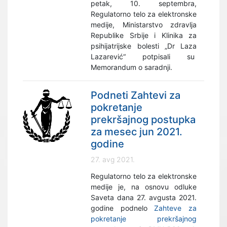
petak, 10. septembra,
Regulatorno telo za elektronske
medije, Ministarstvo zdravlja
Republike Srbije i Klinika za
psihijatrijske bolesti „Dr Laza
Lazarević“ potpisali su
Memorandum o saradnji.
Podneti Zahtevi za
pokretanje
prekršajnog postupka
za mesec jun 2021.
godine
27. avg 2021.
Regulatorno telo za elektronske
medije je, na osnovu odluke
Saveta dana 27. avgusta 2021.
godine podnelo
Zahteve za
pokretanje prekršajnog