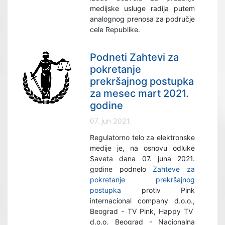
medijske usluge radija putem
analognog prenosa za područje
cele Republike.
Podneti Zahtevi za
pokretanje
prekršajnog postupka
za mesec mart 2021.
godine
07. jun 2021.
Regulatorno telo za elektronske
medije je, na osnovu odluke
Saveta dana 07. juna 2021.
godine podnelo
Zahteve za
pokretanje prekršajnog
postupka
protiv Pink
internacional company d.o.o.,
Beograd - TV Pink, Happy TV
d.o.o. Beograd - Nacionalna