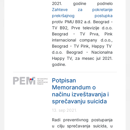
2021. godine podnelo
Zahteve za pokretanje
prekršajnog postupka
protiv PMU B92 a.d. Beograd -
TV B92, Prve televizije d.o.o.
Beograd - TV Prva, Pink
internacional company d.o.o.,
Beograd - TV Pink, Happy TV
d.o.o. Beograd - Nacionalna
Happy TV, za mesec jul 2021.
godine.
Potpisan
Memorandum o
načinu izveštavanja i
sprečavanju suicida
13. sep 2021.
Radi preventivnog postupanja
u cilju sprečavanja suicida, u