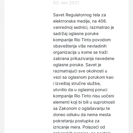
03. nov 2021.
Savet Regulatornog tela za
elektronske medije, na 406.
vanrednoj sednici, razmatrao je
sadržaj oglasne poruke
kompanije Rio Tinto povodom
obaveštenja više nevladinih
organizacija u kome se traži
zabrana prikazivanja navedene
oglasne poruke. Savet je
razmatrajući sve okolnosti u
vezi sa oglasnom porukom kao
i izveštaj stručne službe,
utvrdio da u oglasnoj poruci
kompanije Rio Tinto nisu uočeni
elementi koji bi bili u suprotnosti
sa Zakonom o oglašavanju te
doneo odluku da nema mesta
pokretanju postupka za
izricanje mera. Polazeći od