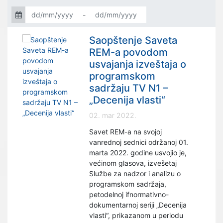
-
Saopštenje Saveta
REM-a povodom
usvajanja izveštaja o
programskom
sadržaju TV N1 –
„Decenija vlasti“
02. mar 2022.
Savet REM-a na svojoj
vanrednoj sednici održanoj 01.
marta 2022. godine usvojio je,
većinom glasova, izvešetaj
Službe za nadzor i analizu o
programskom sadržaja,
petodelnoj ifnormativno-
dokumentarnoj seriji „Decenija
vlasti“, prikazanom u periodu