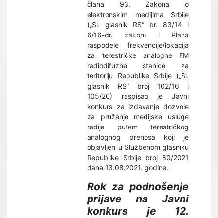
člana 93. Zakona o
elektronskim medijima Srbije
(„Sl. glasnik RS“ br. 83/14 i
6/16-dr. zakon) i Plana
raspodele frekvencije/lokacija
za terestričke analogne FM
radiodifuzne stanice za
teritoriju Republike Srbije („Sl.
glasnik RS“ broj 102/16 i
105/20) raspisao je Javni
konkurs za izdavanje dozvole
za pružanje medijske usluge
radija putem terestričkog
analognog prenosa koji je
objavljen u Službenom glasniku
Republike Srbije broj 80/2021
dana 13.08.2021. godine.
Rok za podnošenje
prijave na Javni
konkurs je 12.