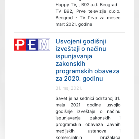
Happy TV, , B92 a.d. Beograd -
TV B92, Prve televizije d.o.o.
Beograd - TV Prva za mesec
mart 2021. godine
Usvojeni godišnji
izveštaji o načinu
ispunjavanja
zakonskih
programskih obaveza
za 2020. godinu
31. maj 2021.
Savet je na sednici održanoj 31.
maja 2021. godine usvojio
godišnje izveštaje o načinu
ispunjavanja zakonskih i
programskih obaveza Javnih
medijskih ustanova i
komercijalnih pružalaca