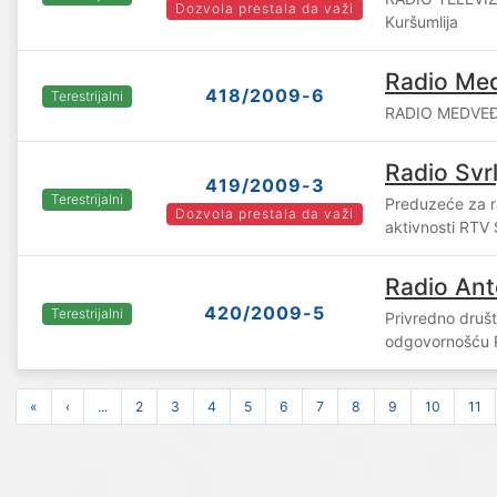
Dozvola prestala da važi
Kuršumlija
Radio Me
418/2009-6
Terestrijalni
RADIO MEDVEĐA
Radio Svrl
419/2009-3
Terestrijalni
Preduzeće za ra
Dozvola prestala da važi
aktivnosti RTV 
Radio Ant
420/2009-5
Terestrijalni
Privredno druš
odgovornošću
«
‹
...
2
3
4
5
6
7
8
9
10
11