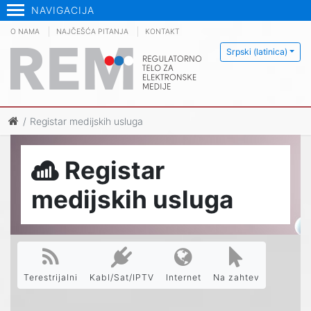
NAVIGACIJA
O NAMA
NAJČEŠĆA PITANJA
KONTAKT
Srpski (latinica)
Registar medijskih usluga
Registar
medijskih usluga
Terestrijalni
Kabl/Sat/IPTV
Internet
Na zahtev