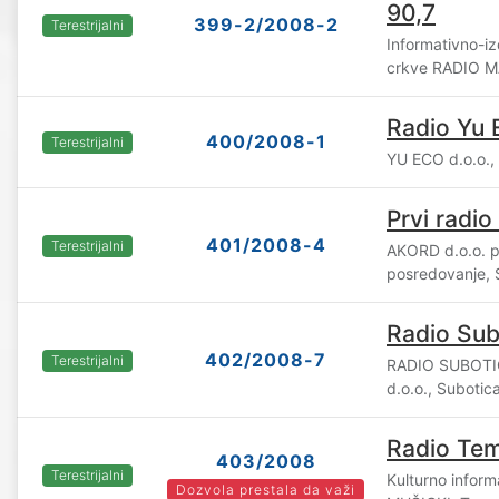
90,7
399-2/2008-2
Terestrijalni
Informativno-iz
crkve RADIO M
Radio Yu 
400/2008-1
Terestrijalni
YU ECO d.o.o.,
Prvi radi
401/2008-4
Terestrijalni
AKORD d.o.o. p
posredovanje, 
Radio Sub
402/2008-7
Terestrijalni
RADIO SUBOTI
d.o.o., Subotic
Radio Tem
403/2008
Terestrijalni
Kulturno infor
Dozvola prestala da važi