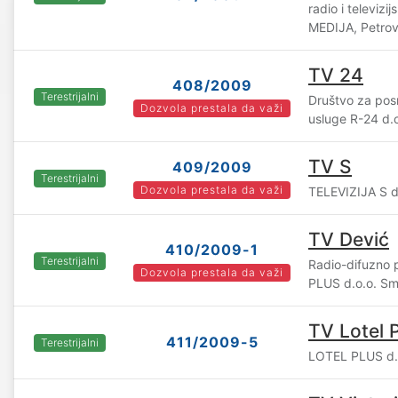
radio i televiz
MEDIJA, Petrov
TV 24
408/2009
Terestrijalni
Društvo za posr
Dozvola prestala da važi
usluge R-24 d.
TV S
409/2009
Terestrijalni
Dozvola prestala da važi
TELEVIZIJA S d
TV Dević
410/2009-1
Terestrijalni
Radio-difuzno
Dozvola prestala da važi
PLUS d.o.o. S
TV Lotel 
411/2009-5
Terestrijalni
LOTEL PLUS d.o