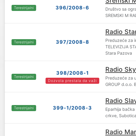
Sremski M
396/2008-6
Terestrijalni
Društvo sa og
SREMSKI M RAD
Radio Sta
Preduzeće za i
397/2008-8
Terestrijalni
TELEVIZIJA ST
Stara Pazova
Radio Sky
398/2008-1
Terestrijalni
Preduzeće za u
Dozvola prestala da važi
GROUP d.o.o. 
Radio Slav
399-1/2008-3
Terestrijalni
Eparhija bačka
crkve, Subotic
Radio Mar