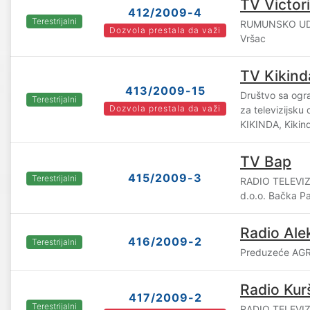
TV Victor
412/2009-4
Terestrijalni
RUMUNSKO UD
Dozvola prestala da važi
Vršac
TV Kikind
413/2009-15
Društvo sa og
Terestrijalni
Dozvola prestala da važi
za televizijsku
KIKINDA, Kikin
TV Bap
415/2009-3
Terestrijalni
RADIO TELEVI
d.o.o. Bačka P
Radio Ale
416/2009-2
Terestrijalni
Preduzeće AGR
Radio Kur
417/2009-2
Terestrijalni
RADIO TELEVIZ