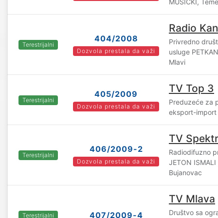
MUŠICKI, Teme
Radio Ka
404/2008
Privredno društv
Terestrijalni
Dozvola prestala da važi
usluge PETKAN 
Mlavi
TV Top 3
405/2009
Terestrijalni
Preduzeće za p
Dozvola prestala da važi
eksport-import
TV Spektr
406/2009-2
Radiodifuzno 
Terestrijalni
Dozvola prestala da važi
JETON ISMALI 
Bujanovac
TV Mlava
Društvo sa og
407/2009-4
Terestrijalni