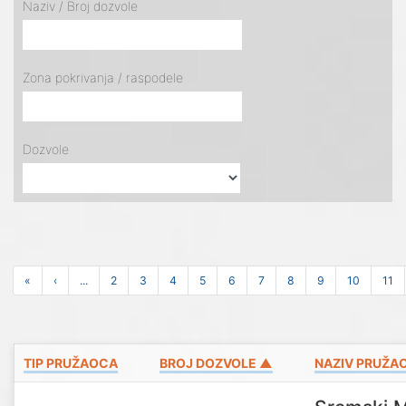
Naziv / Broj dozvole
Zona pokrivanja / raspodele
Dozvole
«
‹
...
2
3
4
5
6
7
8
9
10
11
TIP PRUŽAOCA
BROJ DOZVOLE ▲
NAZIV PRUŽA