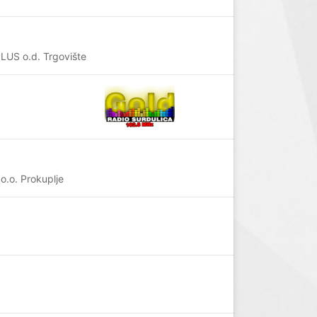
PLUS o.d. Trgovište
o.o. Prokuplje