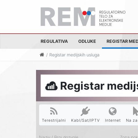
REGULATIVA
ODLUKE
REGISTAR MED
Registar medijskih usluga
Registar medij
Terestrijalni
Kabl/Sat/IPTV
Internet
Na za
Naziv / Broj dozvole
Zona pokr