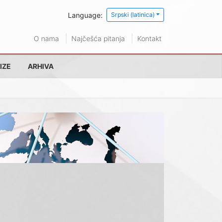
Language:
Srpski (latinica)
O nama
Najčešća pitanja
Kontakt
IZE
ARHIVA