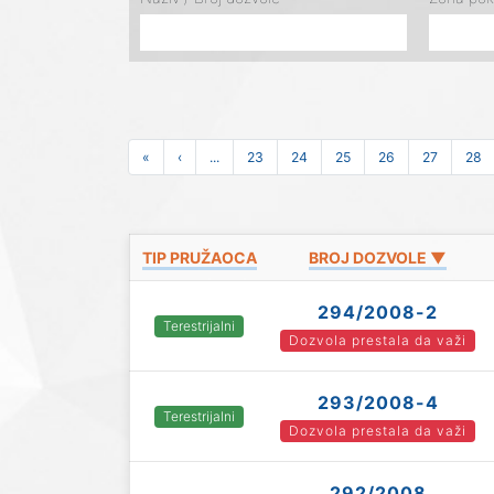
«
‹
...
23
24
25
26
27
28
TIP PRUŽAOCA
BROJ DOZVOLE ▼
294/2008-2
Terestrijalni
Dozvola prestala da važi
293/2008-4
Terestrijalni
Dozvola prestala da važi
292/2008