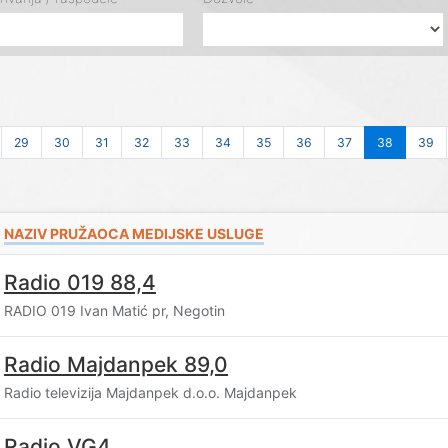
29
30
31
32
33
34
35
36
37
38
39
NAZIV PRUŽAOCA MEDIJSKE USLUGE
Radio 019 88,4
RADIO 019 Ivan Matić pr, Negotin
Radio Majdanpek 89,0
Radio televizija Majdanpek d.o.o. Majdanpek
Radio VG4