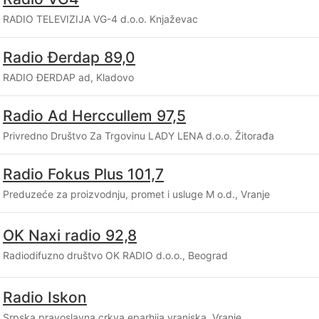
RADIO TELEVIZIJA VG-4 d.o.o. Knjaževac
Radio Đerdap 89,0
RADIO ĐERDAP ad, Kladovo
Radio Ad Herccullem 97,5
Privredno Društvo Za Trgovinu LADY LENA d.o.o. Žitorađa
Radio Fokus Plus 101,7
Preduzeće za proizvodnju, promet i usluge M o.d., Vranje
OK Naxi radio 92,8
Radiodifuzno društvo OK RADIO d.o.o., Beograd
Radio Iskon
Srpska pravoslavna crkva eparhija vranjska, Vranje