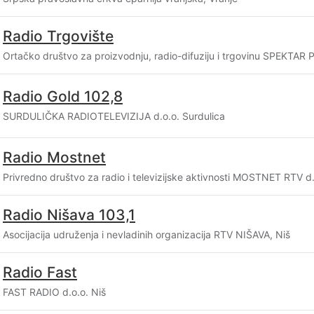
Radio Trgovište
Ortačko društvo za proizvodnju, radio-difuziju i trgovinu SPEKTAR 
Radio Gold 102,8
SURDULIČKA RADIOTELEVIZIJA d.o.o. Surdulica
Radio Mostnet
Privredno društvo za radio i televizijske aktivnosti MOSTNET RTV d.
Radio Nišava 103,1
Asocijacija udruženja i nevladinih organizacija RTV NIŠAVA, Niš
Radio Fast
FAST RADIO d.o.o. Niš