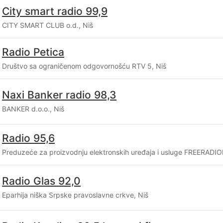
City smart radio 99,9
CITY SMART CLUB o.d., Niš
Radio Petica
Društvo sa ograničenom odgovornošću RTV 5, Niš
Naxi Banker radio 98,3
BANKER d.o.o., Niš
Radio 95,6
Preduzeće za proizvodnju elektronskih uređaja i usluge FREERADIO
Radio Glas 92,0
Eparhija niška Srpske pravoslavne crkve, Niš