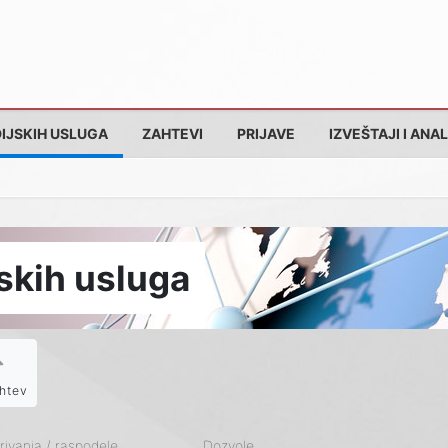
IJSKIH USLUGA
ZAHTEVI
PRIJAVE
IZVEŠTAJI I ANAL
skih usluga
htev
ivanja / raspodele
Dozvole