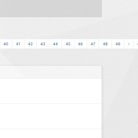
40
41
42
43
44
45
46
47
48
49
›