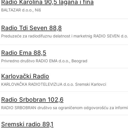
Radio Karolina 90,5 lagana i fina
BALTAZAR d.o.o., Niš
Radio Tdi Seven 88,8
Preduzeće za radiodifuznu delatnost i marketnig RADIO SEVEN d.o.
Radio Ema 88,5
Privredno društvo RADIO EMA d.o.o., Beograd
Karlovački Radio
KARLOVAČKA RADIOTELEVIZIJA d.o.o. Sremski Karlovci
Radio Srbobran 102,6
RADIO SRBOBRAN društvo sa ograničenom odgovorošću za informi
Sremski radio 89,1